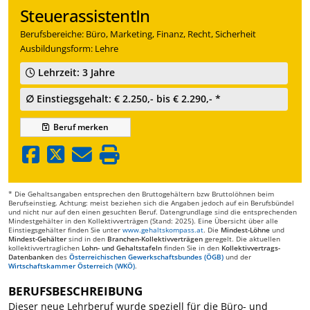
SteuerassistentIn
Berufsbereiche: Büro, Marketing, Finanz, Recht, Sicherheit
Ausbildungsform: Lehre
Lehrzeit: 3 Jahre
∅ Einstiegsgehalt: € 2.250,- bis € 2.290,- *
Beruf
merken
* Die Gehaltsangaben entsprechen den Bruttogehältern bzw Bruttolöhnen beim
Berufseinstieg. Achtung: meist beziehen sich die Angaben jedoch auf ein Berufsbündel
und nicht nur auf den einen gesuchten Beruf. Datengrundlage sind die entsprechenden
Mindestgehälter in den Kollektivverträgen (Stand: 2025). Eine Übersicht über alle
Einstiegsgehälter finden Sie unter
www.gehaltskompass.at
. Die
Mindest-Löhne
und
Mindest-Gehälter
sind in den
Branchen-Kollektivverträgen
geregelt. Die aktuellen
kollektivvertraglichen
Lohn- und Gehaltstafeln
finden Sie in den
Kollektivvertrags-
Datenbanken
des
Österreichischen Gewerkschaftsbundes (ÖGB)
und der
Wirtschaftskammer Österreich (WKÖ)
.
BERUFSBESCHREIBUNG
Dieser neue Lehrberuf wurde speziell für die Büro- und