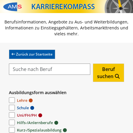
Zum Inhalt springen
Zum Navmenü springen
Zur Suche springen
Zur Footer springen
Berufsinformationen, Angebote zu Aus- und Weiterbildungen,
Informationen zu Einstiegsgehältern, Arbeitsmarkttrends und
vieles mehr.
Zurück zur Startseite
Beruf
suchen
Ausbildungsform auswählen
Lehre
Schule
Uni/FH/PH
Hilfs-/Anlernberufe
Kurz-/Spezialausbildung