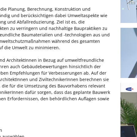
die Planung, Berechnung, Konstruktion und
ndig und berücksichtigen dabei Umweltaspekte wie
g und Abfallreduzierung. Ziel ist es, die
ten zu verringern und nachhaltige Baupraktiken zu
reundliche Baumaterialien und -technologien aus und
 Umweltschutzmaßnahmen während des gesamten
f die Umwelt zu minimieren.
d ArchitektInnen in Bezug auf umweltfreundliche
ühren auch Gebäudebewertungen hinsichtlich der
ben Empfehlungen für Verbesserungen ab. Auf der
rchitektInnen und ZiviltechnikerInnen berechnen sie
 die für die Umsetzung des Bauvorhabens relevant
nikerInnen dafür sorgen, dass das geplante Bauwerk
hen Erfordernissen, den behördlichen Auflagen sowie
n
n auswählen