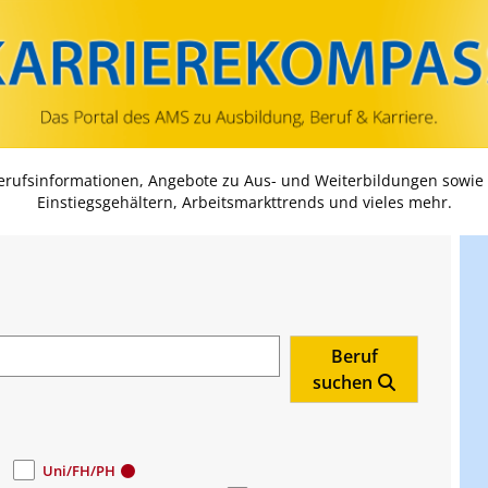
Zum Inhalt springen
Zum Navmenü springen
Zur Suche springen
Zur Footer springen
Berufsinformationen, Angebote zu Aus- und Weiterbildungen sowie
Einstiegsgehältern, Arbeitsmarkttrends und vieles mehr.
Beruf
suchen
Uni/FH/PH