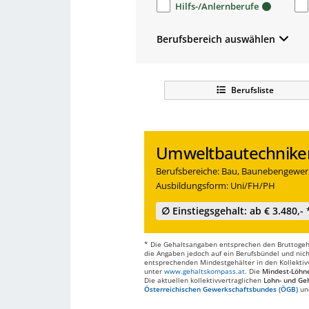
Hilfs-/Anlernberufe
Berufsbereich auswählen
Berufsliste
Umweltbautechnike
Berufsbereiche: Bau, Baunebengewer
Ausbildungsform: Uni/FH/PH
∅ Einstiegsgehalt: ab € 3.480,- 
* Die Gehaltsangaben entsprechen den Bruttogehä
die Angaben jedoch auf ein Berufsbündel und nich
entsprechenden Mindestgehälter in den Kollektivve
unter
www.gehaltskompass.at
. Die
Mindest-Löhn
Die aktuellen kollektivvertraglichen
Lohn- und Geh
Österreichischen Gewerkschaftsbundes (ÖGB)
un