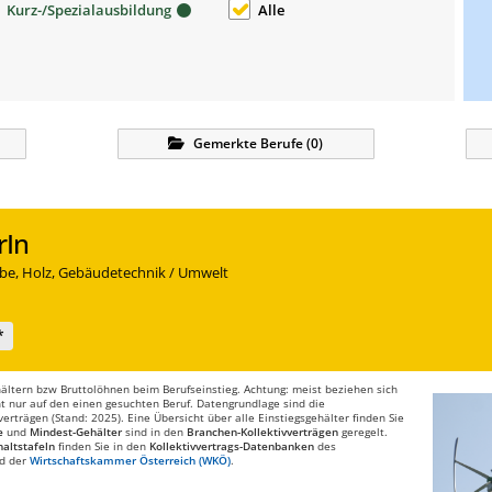
Kurz-/Spezialausbildung
Alle
Gemerkte
Berufe
(
0
)
rIn
be, Holz, Gebäudetechnik / Umwelt
*
ltern bzw Bruttolöhnen beim Berufseinstieg. Achtung: meist beziehen sich
t nur auf den einen gesuchten Beruf. Datengrundlage sind die
rträgen (Stand: 2025). Eine Übersicht über alle Einstiegsgehälter finden Sie
e
und
Mindest-Gehälter
sind in den
Branchen-Kollektivverträgen
geregelt.
altstafeln
finden Sie in den
Kollektivvertrags-Datenbanken
des
d der
Wirtschaftskammer Österreich (WKÖ)
.