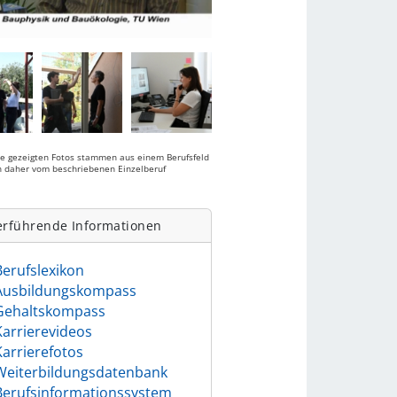
ie gezeigten Fotos stammen aus einem Berufsfeld
 daher vom beschriebenen Einzelberuf
.
erführende Informationen
Berufslexikon
Ausbildungskompass
Gehaltskompass
Karrierevideos
Karrierefotos
Weiterbildungsdatenbank
Berufsinformationssystem