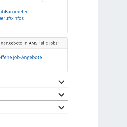
)
JobBarometer
Berufs-Infos
enangebote in AMS "alle jobs"
offene Job-Angebote