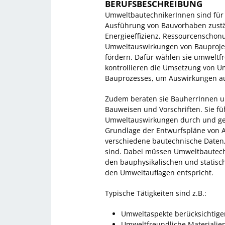
BERUFSBESCHREIBUNG
UmweltbautechnikerInnen sind für 
Ausführung von Bauvorhaben zustä
Energieeffizienz, Ressourcenschonun
Umweltauswirkungen von Bauprojek
fördern. Dafür wählen sie umweltf
kontrollieren die Umsetzung von
Bauprozesses, um Auswirkungen au
Zudem beraten sie BauherrInnen un
Bauweisen und Vorschriften. Sie f
Umweltauswirkungen durch und ge
Grundlage der Entwurfspläne von A
verschiedene bautechnische Daten,
sind. Dabei müssen Umweltbautech
den bauphysikalischen und statisc
den Umweltauflagen entspricht.
Typische Tätigkeiten sind z.B.:
Umweltaspekte berücksichtige
Umweltfreundliche Materialie