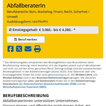
AbfallberaterIn
Berufsbereiche: Büro, Marketing, Finanz, Recht, Sicherheit /
Umwelt
Ausbildungsform: Uni/FH/PH
∅ Einstiegsgehalt: € 3.060,- bis € 4.280,- *
Beruf
merken
* Die Gehaltsangaben entsprechen den Bruttogehältern bzw Bruttolöhnen beim
Berufseinstieg. Achtung: meist beziehen sich die Angaben jedoch auf ein Berufsbündel
und nicht nur auf den einen gesuchten Beruf. Datengrundlage sind die entsprechenden
Mindestgehälter in den Kollektivverträgen (Stand: 2025). Eine Übersicht über alle
Einstiegsgehälter finden Sie unter
www.gehaltskompass.at
. Die
Mindest-Löhne
und
Mindest-Gehälter
sind in den
Branchen-Kollektivverträgen
geregelt. Die aktuellen
kollektivvertraglichen
Lohn- und Gehaltstafeln
finden Sie in den
Kollektivvertrags-
Datenbanken
des
Österreichischen Gewerkschaftsbundes (ÖGB)
und der
Wirtschaftskammer Österreich (WKÖ)
.
BERUFSBESCHREIBUNG
AbfallberaterInnen unterstützen Unternehmen,
Organisationen und öffentliche Institutionen dabei, ein