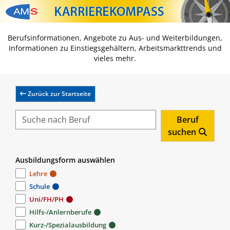
Zum Inhalt springen
Zum Navmenü springen
Zur Suche springen
Zur Footer springen
Berufsinformationen, Angebote zu Aus- und Weiterbildungen,
Informationen zu Einstiegsgehältern, Arbeitsmarkttrends und
vieles mehr.
Zurück zur Startseite
Beruf
suchen
Ausbildungsform auswählen
Lehre
Schule
Uni/FH/PH
Hilfs-/Anlernberufe
Kurz-/Spezialausbildung