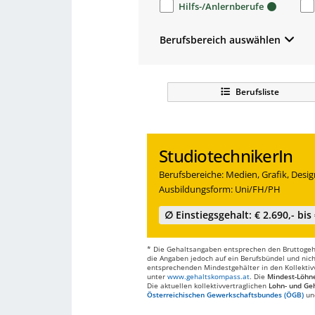
Hilfs-/Anlernberufe
Berufsbereich auswählen
Berufsliste
StudiotechnikerIn
Berufsbereiche: Medien, Grafik, Desi
Ausbildungsform: Uni/FH/PH
∅ Einstiegsgehalt: € 2.690,- bis 
* Die Gehaltsangaben entsprechen den Bruttogehä
die Angaben jedoch auf ein Berufsbündel und nich
entsprechenden Mindestgehälter in den Kollektivve
unter
www.gehaltskompass.at
. Die
Mindest-Löhn
Die aktuellen kollektivvertraglichen
Lohn- und Geh
Österreichischen Gewerkschaftsbundes (ÖGB)
un