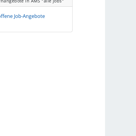
enangebote in AMS "alle jobs"
offene Job-Angebote