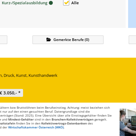
Kurz-/Spezialausbildung
Alle
Gemerkte
Berufe
(
0
)
gn, Druck, Kunst, Kunsthandwerk
€ 3.050,- *
ltern bzw Bruttolöhnen beim Berufseinstieg. Achtung: meist beziehen sich
t nur auf den einen gesuchten Beruf. Datengrundlage sind die
rträgen (Stand: 2025). Eine Übersicht über alle Einstiegsgehälter finden Sie
e
und
Mindest-Gehälter
sind in den
Branchen-Kollektivverträgen
geregelt.
altstafeln
finden Sie in den
Kollektivvertrags-Datenbanken
des
d der
Wirtschaftskammer Österreich (WKÖ)
.