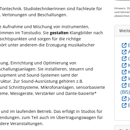
r Tontechnik. StudiotechnikerInnen sind Fachleute für
Hinweis: D
und können
 Vertonungen und Beschallungen.
abweichen
die Aufnahme und Mischung von Instrumenten,
Weit
timmen im Tonstudio. Sie
gestalten
Klangbilder nach
ichtspunkten und sorgen für die richtige
hört unter anderem die Erzeugung musikalischer
nung, Einrichtung und Optimierung von
hallungsanlagen. Sie installieren, steuern und
equipment und Sound-Systemen samt der
ruktur. Zur Sound-Ausrüstung gehören z.B.
l- und Schnittsysteme, Mikrofonanlagen, sensorbasierte
(BIS
teme, Messgeräte, Verstärker und Dante-basierte*
und im laufenden Betrieb. Das erfolgt in Studios für
-Sendungen, zum Teil auch im Übertragungswagen für
ndere Veranstaltungen.