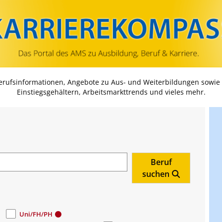
Zum Inhalt springen
Zum Navmenü springen
Zur Suche springen
Zur Footer springen
Berufsinformationen, Angebote zu Aus- und Weiterbildungen sowie
Einstiegsgehältern, Arbeitsmarkttrends und vieles mehr.
Beruf
suchen
Uni/FH/PH