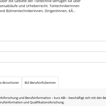
ber die Gebiete der Tontechnik verfügen sie über
ionsabläufe und Urheberrecht. TontechnikerInnen
 und BühnentechnikerInnen, DirigentInnen, KÃ…
fo-Broschüren
BIZ-BerufsInfoZentren
rktforschung und Berufsinformation – kurz ABI – beschäftigt sich mit den B
Berufsinformation und Qualifikationsforschung.