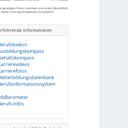
ie gezeigten Fotos stammen aus einem Berufsfeld
 daher vom beschriebenen Einzelberuf
.
erführende Informationen
Berufslexikon
Ausbildungskompass
Gehaltskompass
Karrierevideos
Karrierefotos
Weiterbildungsdatenbank
Berufsinformationssystem
)
JobBarometer
Berufs-Infos