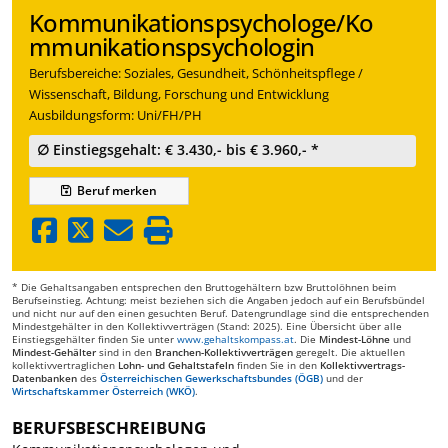
Kommunikationspsychologe/Ko
mmunikationspsychologin
Berufsbereiche: Soziales, Gesundheit, Schönheitspflege /
Wissenschaft, Bildung, Forschung und Entwicklung
Ausbildungsform: Uni/FH/PH
∅ Einstiegsgehalt: € 3.430,- bis € 3.960,- *
Beruf
merken
* Die Gehaltsangaben entsprechen den Bruttogehältern bzw Bruttolöhnen beim
Berufseinstieg. Achtung: meist beziehen sich die Angaben jedoch auf ein Berufsbündel
und nicht nur auf den einen gesuchten Beruf. Datengrundlage sind die entsprechenden
Mindestgehälter in den Kollektivverträgen (Stand: 2025). Eine Übersicht über alle
Einstiegsgehälter finden Sie unter
www.gehaltskompass.at
. Die
Mindest-Löhne
und
Mindest-Gehälter
sind in den
Branchen-Kollektivverträgen
geregelt. Die aktuellen
kollektivvertraglichen
Lohn- und Gehaltstafeln
finden Sie in den
Kollektivvertrags-
Datenbanken
des
Österreichischen Gewerkschaftsbundes (ÖGB)
und der
Wirtschaftskammer Österreich (WKÖ)
.
BERUFSBESCHREIBUNG