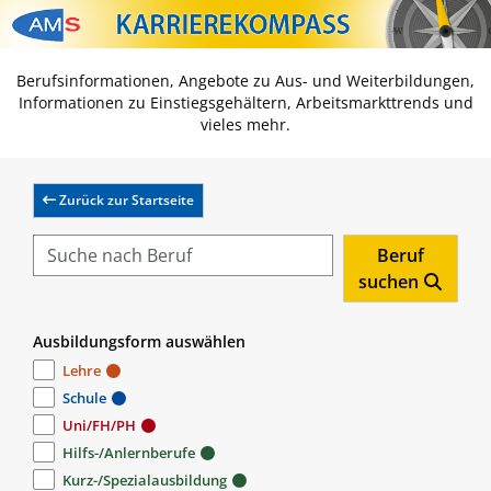
Zum Inhalt springen
Zum Navmenü springen
Zur Suche springen
Zur Footer springen
Berufsinformationen, Angebote zu Aus- und Weiterbildungen,
Informationen zu Einstiegsgehältern, Arbeitsmarkttrends und
vieles mehr.
Zurück zur Startseite
Beruf
suchen
Ausbildungsform auswählen
Lehre
Schule
Uni/FH/PH
Hilfs-/Anlernberufe
Kurz-/Spezialausbildung