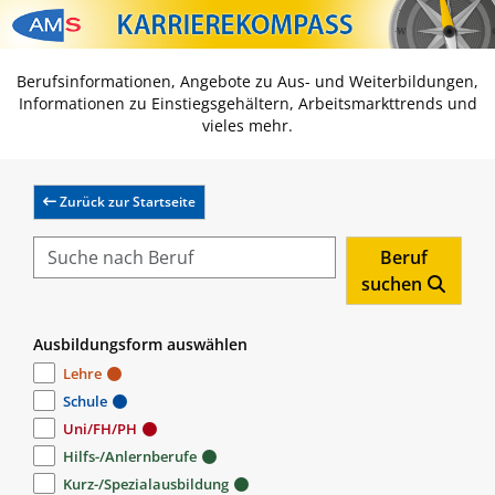
Zum Inhalt springen
Zum Navmenü springen
Zur Suche springen
Zur Footer springen
Berufsinformationen, Angebote zu Aus- und Weiterbildungen,
Informationen zu Einstiegsgehältern, Arbeitsmarkttrends und
vieles mehr.
Zurück zur Startseite
Beruf
suchen
Ausbildungsform auswählen
Lehre
Schule
Uni/FH/PH
Hilfs-/Anlernberufe
Kurz-/Spezialausbildung