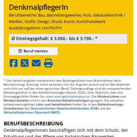
DenkmalpflegerIn
Berufsbereiche: Bau, Baunebengewerbe, Holz, Gebäudetechnik /
Medien, Grafik, Design, Druck, Kunst, Kunsthandwerk
Ausbildungsform: Uni/FH/PH
∅ Einstiegsgehalt: € 3.050,- bis € 3.190,- *
Beruf
merken
* Die Gehaltsangaben entsprechen den Bruttogehältern bzw Bruttolöhnen beim
Berufseinstieg. Achtung: meist beziehen sich die Angaben jedoch auf ein Berufsbündel
und nicht nur auf den einen gesuchten Beruf. Datengrundlage sind die entsprechenden
Mindestgehälter in den Kollektivverträgen (Stand: 2025). Eine Übersicht über alle
Einstiegsgehälter finden Sie unter
www.gehaltskompass.at
. Die
Mindest-Löhne
und
Mindest-Gehälter
sind in den
Branchen-Kollektivverträgen
geregelt. Die aktuellen
kollektivvertraglichen
Lohn- und Gehaltstafeln
finden Sie in den
Kollektivvertrags-
Datenbanken
des
Österreichischen Gewerkschaftsbundes (ÖGB)
und der
Wirtschaftskammer Österreich (WKÖ)
.
BERUFSBESCHREIBUNG
DenkmalpflegerInnen beschäftigen sich mit dem Schutz, der
Erhaltung und der Pflege von historischen Bauwerken,