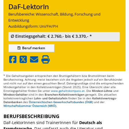
DaF-LektorIn
Berufsbereiche: Wissenschaft, Bildung, Forschung und
Entwicklung
Ausbildungsform: Uni/FH/PH
∅ Einstiegsgehalt: € 2.760,- bis € 3.370,- *
Beruf
merken
* Die Gehaltsangaben entsprechen den Bruttogehältern bzw Bruttolöhnen beim
Berufseinstieg. Achtung: meist beziehen sich die Angaben jedoch auf ein Berufsbündel
und nicht nur auf den einen gesuchten Beruf. Datengrundlage sind die entsprechenden
Mindestgehälter in den Kollektivverträgen (Stand: 2025). Eine Übersicht über alle
Einstiegsgehälter finden Sie unter
www.gehaltskompass.at
. Die
Mindest-Löhne
und
Mindest-Gehälter
sind in den
Branchen-Kollektivverträgen
geregelt. Die aktuellen
kollektivvertraglichen
Lohn- und Gehaltstafeln
finden Sie in den
Kollektivvertrags-
Datenbanken
des
Österreichischen Gewerkschaftsbundes (ÖGB)
und der
Wirtschaftskammer Österreich (WKÖ)
.
BERUFSBESCHREIBUNG
DaF-LektorInnen sind TrainerInnen für
Deutsch als
Fremdsprache
. Das umfasst auch die Literatur und