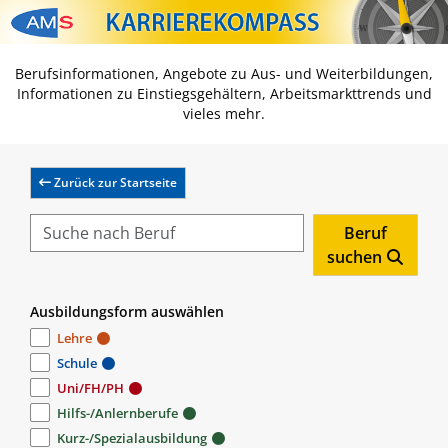
Zum Inhalt springen
Zum Navmenü springen
Zur Suche springen
Zur Footer springen
Berufsinformationen, Angebote zu Aus- und Weiterbildungen,
Informationen zu Einstiegsgehältern, Arbeitsmarkttrends und
vieles mehr.
Zurück zur Startseite
Beruf
suchen
Ausbildungsform auswählen
Lehre
Schule
Uni/FH/PH
Hilfs-/Anlernberufe
Kurz-/Spezialausbildung