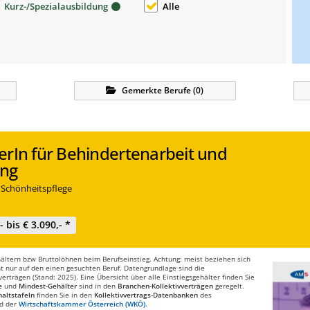
Kurz-/Spezialausbildung
Alle
Gemerkte
Berufe
(
0
)
erIn für Behindertenarbeit und
ung
, Schönheitspflege
,- bis € 3.090,- *
ltern bzw Bruttolöhnen beim Berufseinstieg. Achtung: meist beziehen sich
t nur auf den einen gesuchten Beruf. Datengrundlage sind die
rträgen (Stand: 2025). Eine Übersicht über alle Einstiegsgehälter finden Sie
e
und
Mindest-Gehälter
sind in den
Branchen-Kollektivverträgen
geregelt.
altstafeln
finden Sie in den
Kollektivvertrags-Datenbanken
des
d der
Wirtschaftskammer Österreich (WKÖ)
.