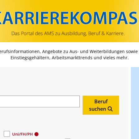
Zum Inhalt springen
Zum Navmenü springen
Zur Suche springen
Zur Footer springen
Berufsinformationen, Angebote zu Aus- und Weiterbildungen sowie
Einstiegsgehältern, Arbeitsmarkttrends und vieles mehr.
Beruf
suchen
Uni/FH/PH