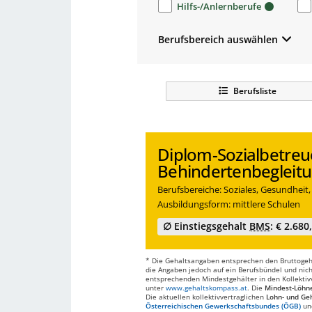
Hilfs-/Anlernberufe
Berufsbereich auswählen
Berufsliste
Diplom-Sozialbetreu
Behindertenbegleit
Berufsbereiche: Soziales, Gesundheit
Ausbildungsform: mittlere Schulen
∅ Einstiegsgehalt
BMS
: € 2.680
* Die Gehaltsangaben entsprechen den Bruttogehä
die Angaben jedoch auf ein Berufsbündel und nich
entsprechenden Mindestgehälter in den Kollektivve
unter
www.gehaltskompass.at
. Die
Mindest-Löhn
Die aktuellen kollektivvertraglichen
Lohn- und Geh
Österreichischen Gewerkschaftsbundes (ÖGB)
un