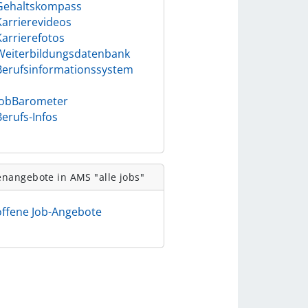
Gehaltskompass
Karrierevideos
Karrierefotos
Weiterbildungsdatenbank
Berufsinformationssystem
)
JobBarometer
Berufs-Infos
enangebote in AMS "alle jobs"
offene Job-Angebote