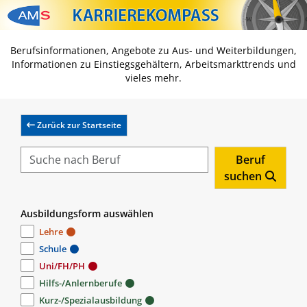
Zum Inhalt springen
Zum Navmenü springen
Zur Suche springen
Zur Footer springen
Berufsinformationen, Angebote zu Aus- und Weiterbildungen,
Informationen zu Einstiegsgehältern, Arbeitsmarkttrends und
vieles mehr.
Zurück zur Startseite
Beruf
suchen
Ausbildungsform auswählen
Lehre
Schule
Uni/FH/PH
Hilfs-/Anlernberufe
Kurz-/Spezialausbildung