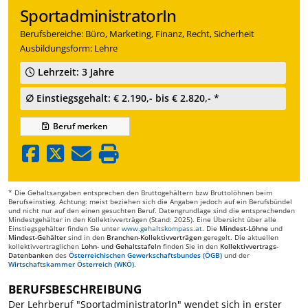
SportadministratorIn
Berufsbereiche: Büro, Marketing, Finanz, Recht, Sicherheit
Ausbildungsform: Lehre
Lehrzeit: 3 Jahre
∅ Einstiegsgehalt: € 2.190,- bis € 2.820,- *
Beruf
merken
* Die Gehaltsangaben entsprechen den Bruttogehältern bzw Bruttolöhnen beim
Berufseinstieg. Achtung: meist beziehen sich die Angaben jedoch auf ein Berufsbündel
und nicht nur auf den einen gesuchten Beruf. Datengrundlage sind die entsprechenden
Mindestgehälter in den Kollektivverträgen (Stand: 2025). Eine Übersicht über alle
Einstiegsgehälter finden Sie unter
www.gehaltskompass.at
. Die
Mindest-Löhne
und
Mindest-Gehälter
sind in den
Branchen-Kollektivverträgen
geregelt. Die aktuellen
kollektivvertraglichen
Lohn- und Gehaltstafeln
finden Sie in den
Kollektivvertrags-
Datenbanken
des
Österreichischen Gewerkschaftsbundes (ÖGB)
und der
Wirtschaftskammer Österreich (WKÖ)
.
BERUFSBESCHREIBUNG
Der Lehrberuf "SportadministratorIn" wendet sich in erster