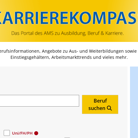
Zum Inhalt springen
Zum Navmenü springen
Zur Suche springen
Zur Footer springen
Berufsinformationen, Angebote zu Aus- und Weiterbildungen sowie
Einstiegsgehältern, Arbeitsmarkttrends und vieles mehr.
Beruf
suchen
Uni/FH/PH