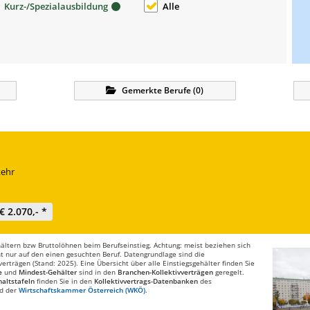
Kurz-/Spezialausbildung
Alle
Gemerkte
Berufe
(
0
)
kehr
€ 2.070,- *
ltern bzw Bruttolöhnen beim Berufseinstieg. Achtung: meist beziehen sich
t nur auf den einen gesuchten Beruf. Datengrundlage sind die
rträgen (Stand: 2025). Eine Übersicht über alle Einstiegsgehälter finden Sie
e
und
Mindest-Gehälter
sind in den
Branchen-Kollektivverträgen
geregelt.
altstafeln
finden Sie in den
Kollektivvertrags-Datenbanken
des
d der
Wirtschaftskammer Österreich (WKÖ)
.