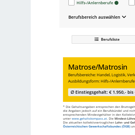
Hilfs-/Anlernberufe
Berufsbereich auswählen
Berufsliste
Matrose/Matrosin
Berufsbereiche: Handel, Logistik, Ver
Ausbildungsform: Hilfs-/Anlernberufe
∅ Einstiegsgehalt: € 1.950,- bis 
* Die Gehaltsangaben entsprechen den Bruttogehä
die Angaben jedoch auf ein Berufsbündel und nich
entsprechenden Mindestgehälter in den Kollektivve
unter
www.gehaltskompass.at
. Die
Mindest-Löhn
Die aktuellen kollektivvertraglichen
Lohn- und Geh
Österreichischen Gewerkschaftsbundes (ÖGB)
un