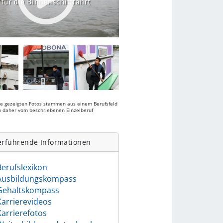
ie gezeigten Fotos stammen aus einem Berufsfeld
 daher vom beschriebenen Einzelberuf
.
erführende Informationen
Berufslexikon
Ausbildungskompass
Gehaltskompass
Karrierevideos
Karrierefotos