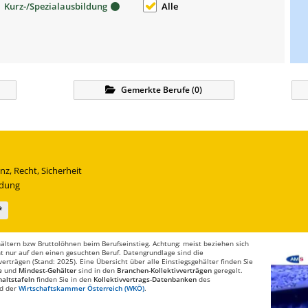
Kurz-/Spezialausbildung
Alle
Gemerkte
Berufe
(
0
)
nz, Recht, Sicherheit
ldung
*
ltern bzw Bruttolöhnen beim Berufseinstieg. Achtung: meist beziehen sich
t nur auf den einen gesuchten Beruf. Datengrundlage sind die
rträgen (Stand: 2025). Eine Übersicht über alle Einstiegsgehälter finden Sie
e
und
Mindest-Gehälter
sind in den
Branchen-Kollektivverträgen
geregelt.
altstafeln
finden Sie in den
Kollektivvertrags-Datenbanken
des
d der
Wirtschaftskammer Österreich (WKÖ)
.