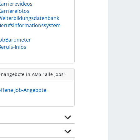
Karrierevideos
Karrierefotos
Weiterbildungsdatenbank
Berufsinformationssystem
)
JobBarometer
Berufs-Infos
enangebote in AMS "alle jobs"
offene Job-Angebote