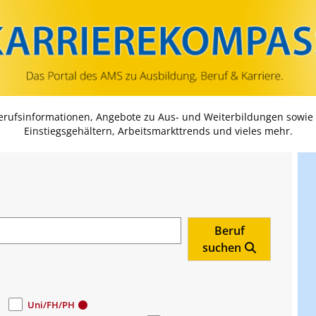
Zum Inhalt springen
Zum Navmenü springen
Zur Suche springen
Zur Footer springen
Berufsinformationen, Angebote zu Aus- und Weiterbildungen sowie
Einstiegsgehältern, Arbeitsmarkttrends und vieles mehr.
Beruf
suchen
Uni/FH/PH