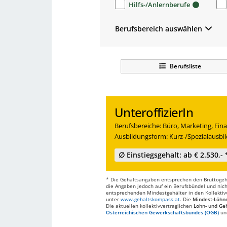
Hilfs-/Anlernberufe
Berufsbereich auswählen
Berufsliste
UnteroffizierIn
Berufsbereiche: Büro, Marketing, Fina
Ausbildungsform: Kurz-/Spezialausbi
∅ Einstiegsgehalt: ab € 2.530,- 
* Die Gehaltsangaben entsprechen den Bruttogehä
die Angaben jedoch auf ein Berufsbündel und nich
entsprechenden Mindestgehälter in den Kollektivve
unter
www.gehaltskompass.at
. Die
Mindest-Löhn
Die aktuellen kollektivvertraglichen
Lohn- und Geh
Österreichischen Gewerkschaftsbundes (ÖGB)
un