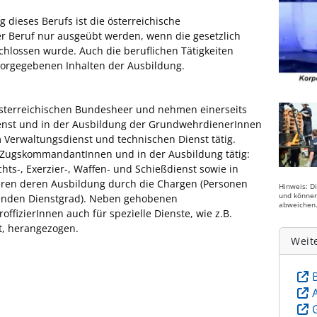
 dieses Berufs ist die österreichische
r Beruf nur ausgeübt werden, wenn die gesetzlich
hlossen wurde. Auch die beruflichen Tätigkeiten
 vorgegebenen Inhalten der Ausbildung.
Österreichischen Bundesheer und nehmen einerseits
nst und in der Ausbildung der GrundwehrdienerInnen
m Verwaltungsdienst und technischen Dienst tätig.
r ZugskommandantInnen und in der Ausbildung tätig:
hts-, Exerzier-, Waffen- und Schießdienst sowie in
eren deren Ausbildung durch die Chargen (Personen
Hinweis: D
und können
enden Dienstgrad). Neben gehobenen
abweichen
fizierInnen auch für spezielle Dienste, wie z.B.
t, herangezogen.
Weit