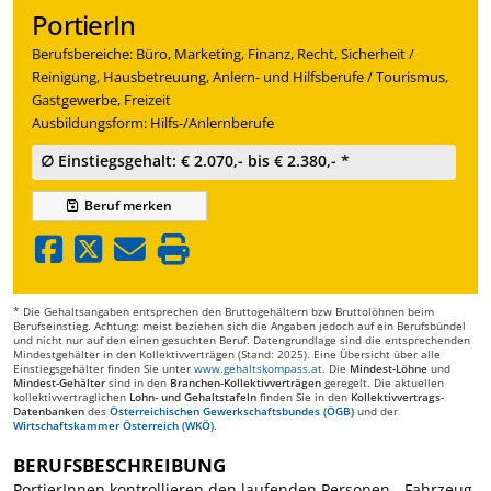
PortierIn
Berufsbereiche: Büro, Marketing, Finanz, Recht, Sicherheit /
Reinigung, Hausbetreuung, Anlern- und Hilfsberufe / Tourismus,
Gastgewerbe, Freizeit
Ausbildungsform: Hilfs-/Anlernberufe
∅ Einstiegsgehalt: € 2.070,- bis € 2.380,- *
Beruf
merken
* Die Gehaltsangaben entsprechen den Bruttogehältern bzw Bruttolöhnen beim
Berufseinstieg. Achtung: meist beziehen sich die Angaben jedoch auf ein Berufsbündel
und nicht nur auf den einen gesuchten Beruf. Datengrundlage sind die entsprechenden
Mindestgehälter in den Kollektivverträgen (Stand: 2025). Eine Übersicht über alle
Einstiegsgehälter finden Sie unter
www.gehaltskompass.at
. Die
Mindest-Löhne
und
Mindest-Gehälter
sind in den
Branchen-Kollektivverträgen
geregelt. Die aktuellen
kollektivvertraglichen
Lohn- und Gehaltstafeln
finden Sie in den
Kollektivvertrags-
Datenbanken
des
Österreichischen Gewerkschaftsbundes (ÖGB)
und der
Wirtschaftskammer Österreich (WKÖ)
.
BERUFSBESCHREIBUNG
PortierInnen kontrollieren den laufenden Personen-, Fahrzeug-