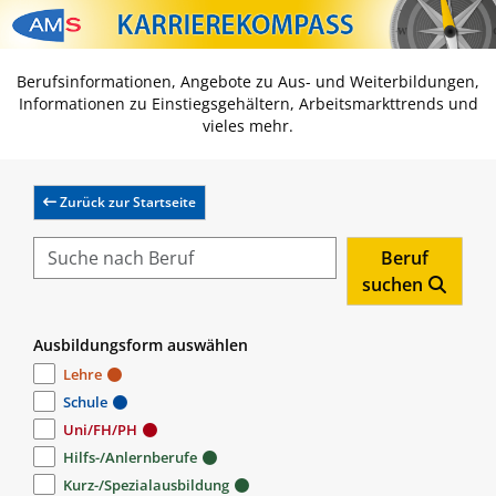
Zum Inhalt springen
Zum Navmenü springen
Zur Suche springen
Zur Footer springen
Berufsinformationen, Angebote zu Aus- und Weiterbildungen,
Informationen zu Einstiegsgehältern, Arbeitsmarkttrends und
vieles mehr.
Zurück zur Startseite
Beruf
suchen
Ausbildungsform auswählen
Lehre
Schule
Uni/FH/PH
Hilfs-/Anlernberufe
Kurz-/Spezialausbildung