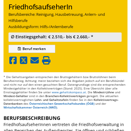
FriedhofsaufseherIn
Berufsbereiche: Reinigung, Hausbetreuung, Anlern- und
Hilfsberufe
Ausbildungsform: Hilfs-/Anlernberufe
∅ Einstiegsgehalt: € 2.510,- bis € 2.660,- *
Beruf
merken
* Die Gehaltsangaben entsprechen den Bruttogehältern bzw Bruttolöhnen beim
Berufseinstieg. Achtung: meist beziehen sich die Angaben jedoch auf ein Berufsbündel
und nicht nur auf den einen gesuchten Beruf. Datengrundlage sind die entsprechenden
Mindestgehälter in den Kollektivverträgen (Stand: 2025). Eine Übersicht über alle
Einstiegsgehälter finden Sie unter
www.gehaltskompass.at
. Die
Mindest-Löhne
und
Mindest-Gehälter
sind in den
Branchen-Kollektivverträgen
geregelt. Die aktuellen
kollektivvertraglichen
Lohn- und Gehaltstafeln
finden Sie in den
Kollektivvertrags-
Datenbanken
des
Österreichischen Gewerkschaftsbundes (ÖGB)
und der
Wirtschaftskammer Österreich (WKÖ)
.
BERUFSBESCHREIBUNG
FriedhofsaufseherInnen vertreten die Friedhofsverwaltung in
allen Bereichen des Außendienstes. Sie öffnen und schließen