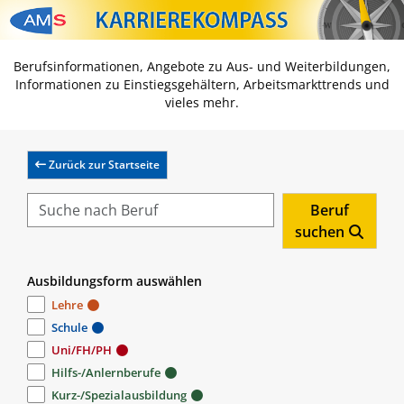
Zum Inhalt springen
Zum Navmenü springen
Zur Suche springen
Zur Footer springen
Berufsinformationen, Angebote zu Aus- und Weiterbildungen,
Informationen zu Einstiegsgehältern, Arbeitsmarkttrends und
vieles mehr.
Zurück zur Startseite
Beruf
suchen
Ausbildungsform auswählen
Lehre
Schule
Uni/FH/PH
Hilfs-/Anlernberufe
Kurz-/Spezialausbildung