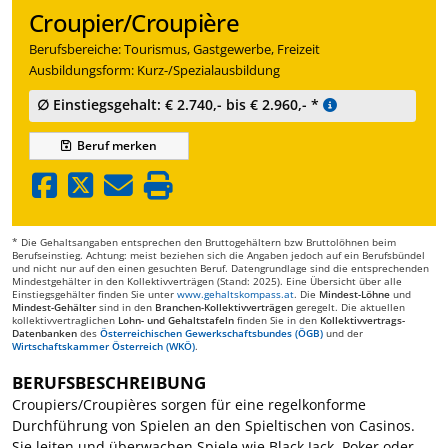
Croupier/Croupière
Berufsbereiche: Tourismus, Gastgewerbe, Freizeit
Ausbildungsform: Kurz-/Spezialausbildung
∅ Einstiegsgehalt: € 2.740,- bis € 2.960,- *
Beruf
merken
* Die Gehaltsangaben entsprechen den Bruttogehältern bzw Bruttolöhnen beim
Berufseinstieg. Achtung: meist beziehen sich die Angaben jedoch auf ein Berufsbündel
und nicht nur auf den einen gesuchten Beruf. Datengrundlage sind die entsprechenden
Mindestgehälter in den Kollektivverträgen (Stand: 2025). Eine Übersicht über alle
Einstiegsgehälter finden Sie unter
www.gehaltskompass.at
. Die
Mindest-Löhne
und
Mindest-Gehälter
sind in den
Branchen-Kollektivverträgen
geregelt. Die aktuellen
kollektivvertraglichen
Lohn- und Gehaltstafeln
finden Sie in den
Kollektivvertrags-
Datenbanken
des
Österreichischen Gewerkschaftsbundes (ÖGB)
und der
Wirtschaftskammer Österreich (WKÖ)
.
BERUFSBESCHREIBUNG
Croupiers/Croupières sorgen für eine regelkonforme
Durchführung von Spielen an den Spieltischen von Casinos.
Sie leiten und überwachen Spiele wie Black Jack, Poker oder