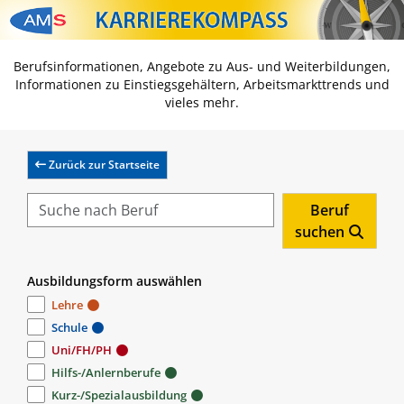
Zum Inhalt springen
Zum Navmenü springen
Zur Suche springen
Zur Footer springen
Berufsinformationen, Angebote zu Aus- und Weiterbildungen,
Informationen zu Einstiegsgehältern, Arbeitsmarkttrends und
vieles mehr.
Zurück zur Startseite
Beruf
suchen
Ausbildungsform auswählen
Lehre
Schule
Uni/FH/PH
Hilfs-/Anlernberufe
Kurz-/Spezialausbildung