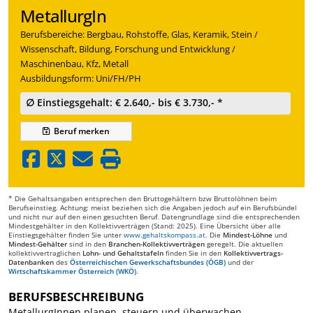
MetallurgIn
Berufsbereiche: Bergbau, Rohstoffe, Glas, Keramik, Stein /
Wissenschaft, Bildung, Forschung und Entwicklung /
Maschinenbau, Kfz, Metall
Ausbildungsform: Uni/FH/PH
∅ Einstiegsgehalt: € 2.640,- bis € 3.730,- *
Beruf
merken
* Die Gehaltsangaben entsprechen den Bruttogehältern bzw Bruttolöhnen beim
Berufseinstieg. Achtung: meist beziehen sich die Angaben jedoch auf ein Berufsbündel
und nicht nur auf den einen gesuchten Beruf. Datengrundlage sind die entsprechenden
Mindestgehälter in den Kollektivverträgen (Stand: 2025). Eine Übersicht über alle
Einstiegsgehälter finden Sie unter
www.gehaltskompass.at
. Die
Mindest-Löhne
und
Mindest-Gehälter
sind in den
Branchen-Kollektivverträgen
geregelt. Die aktuellen
kollektivvertraglichen
Lohn- und Gehaltstafeln
finden Sie in den
Kollektivvertrags-
Datenbanken
des
Österreichischen Gewerkschaftsbundes (ÖGB)
und der
Wirtschaftskammer Österreich (WKÖ)
.
BERUFSBESCHREIBUNG
MetallurgInnen planen, steuern und überwachen