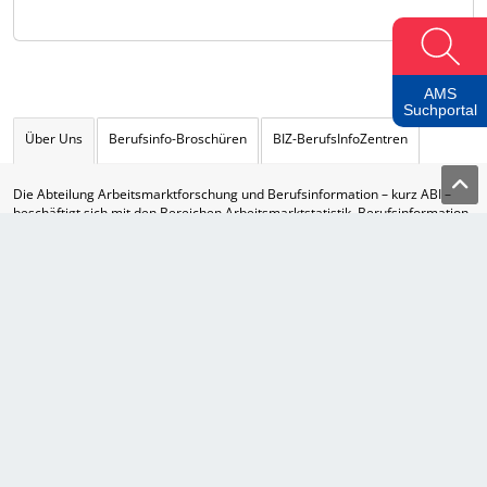
AMS
Suchportal
Über Uns
Berufsinfo-Broschüren
BIZ-BerufsInfoZentren
Die Abteilung Arbeitsmarktforschung und Berufsinformation – kurz ABI –
beschäftigt sich mit den Bereichen Arbeitsmarktstatistik, Berufsinformation
und Qualifikationsforschung.
Zu ihren Aufgaben gehört die Erstellung von Informationsmaterialien
(Folder, Broschüren,…), die Entwicklung, Bereitstellung und Aktualisierung
von Online- Instrumenten zur Unterstützung bei der Suche nach Ausbildung,
Beruf, Trends am Arbeitsmarkt, etc.
Die Veröffentlichung der aktuellen Arbeitslosenstatistik sowie interne und
externe Öffentlichkeitsarbeit zählen ebenfalls zu den Kernaufgaben dieser
Abteilung.
Startseite
|
AMS
|
Impressum
|
Datenschutzerklärung