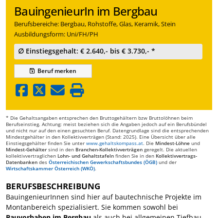
BauingenieurIn im Bergbau
Berufsbereiche: Bergbau, Rohstoffe, Glas, Keramik, Stein
Ausbildungsform: Uni/FH/PH
∅ Einstiegsgehalt: € 2.640,- bis € 3.730,- *
Beruf
merken
* Die Gehaltsangaben entsprechen den Bruttogehältern bzw Bruttolöhnen beim
Berufseinstieg. Achtung: meist beziehen sich die Angaben jedoch auf ein Berufsbündel
und nicht nur auf den einen gesuchten Beruf. Datengrundlage sind die entsprechenden
Mindestgehälter in den Kollektivverträgen (Stand: 2025). Eine Übersicht über alle
Einstiegsgehälter finden Sie unter
www.gehaltskompass.at
. Die
Mindest-Löhne
und
Mindest-Gehälter
sind in den
Branchen-Kollektivverträgen
geregelt. Die aktuellen
kollektivvertraglichen
Lohn- und Gehaltstafeln
finden Sie in den
Kollektivvertrags-
Datenbanken
des
Österreichischen Gewerkschaftsbundes (ÖGB)
und der
Wirtschaftskammer Österreich (WKÖ)
.
BERUFSBESCHREIBUNG
BauingenieurInnen sind hier auf bautechnische Projekte im
Montanbereich spezialisiert. Sie kommen sowohl bei
Bauvorhaben
im Bergbau
als auch bei allgemeinen Tiefbau-