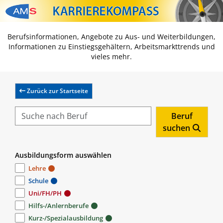
Zum Inhalt springen
Zum Navmenü springen
Zur Suche springen
Zur Footer springen
Berufsinformationen, Angebote zu Aus- und Weiterbildungen,
Informationen zu Einstiegsgehältern, Arbeitsmarkttrends und
vieles mehr.
Zurück zur Startseite
Beruf
suchen
Ausbildungsform auswählen
Lehre
Schule
Uni/FH/PH
Hilfs-/Anlernberufe
Kurz-/Spezialausbildung