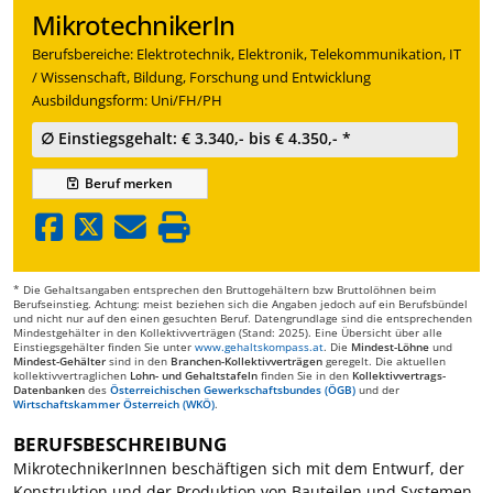
MikrotechnikerIn
Berufsbereiche: Elektrotechnik, Elektronik, Telekommunikation, IT
/ Wissenschaft, Bildung, Forschung und Entwicklung
Ausbildungsform: Uni/FH/PH
∅ Einstiegsgehalt: € 3.340,- bis € 4.350,- *
Beruf
merken
* Die Gehaltsangaben entsprechen den Bruttogehältern bzw Bruttolöhnen beim
Berufseinstieg. Achtung: meist beziehen sich die Angaben jedoch auf ein Berufsbündel
und nicht nur auf den einen gesuchten Beruf. Datengrundlage sind die entsprechenden
Mindestgehälter in den Kollektivverträgen (Stand: 2025). Eine Übersicht über alle
Einstiegsgehälter finden Sie unter
www.gehaltskompass.at
. Die
Mindest-Löhne
und
Mindest-Gehälter
sind in den
Branchen-Kollektivverträgen
geregelt. Die aktuellen
kollektivvertraglichen
Lohn- und Gehaltstafeln
finden Sie in den
Kollektivvertrags-
Datenbanken
des
Österreichischen Gewerkschaftsbundes (ÖGB)
und der
Wirtschaftskammer Österreich (WKÖ)
.
BERUFSBESCHREIBUNG
MikrotechnikerInnen beschäftigen sich mit dem Entwurf, der
Konstruktion und der Produktion von Bauteilen und Systemen