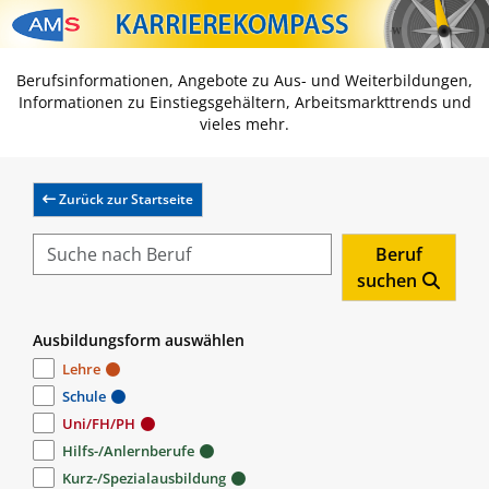
Zum Inhalt springen
Zum Navmenü springen
Zur Suche springen
Zur Footer springen
Berufsinformationen, Angebote zu Aus- und Weiterbildungen,
Informationen zu Einstiegsgehältern, Arbeitsmarkttrends und
vieles mehr.
Zurück zur Startseite
Beruf
suchen
Ausbildungsform auswählen
Lehre
Schule
Uni/FH/PH
Hilfs-/Anlernberufe
Kurz-/Spezialausbildung