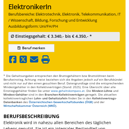
ElektronikerIn
Berufsbereiche: Elektrotechnik, Elektronik, Telekommunikation, IT
/ Wissenschaft, Bildung, Forschung und Entwicklung
Ausbildungsform: Uni/FH/PH
∅ Einstiegsgehalt: € 3.340,- bis € 4.350,- *
Beruf
merken
* Die Gehaltsangaben entsprechen den Bruttogehältern bzw Bruttolöhnen beim
Berufseinstieg. Achtung: meist beziehen sich die Angaben jedoch auf ein Berufsbündel
und nicht nur auf den einen gesuchten Beruf. Datengrundlage sind die entsprechenden
Mindestgehälter in den Kollektivverträgen (Stand: 2025). Eine Übersicht über alle
Einstiegsgehälter finden Sie unter
www.gehaltskompass.at
. Die
Mindest-Löhne
und
Mindest-Gehälter
sind in den
Branchen-Kollektivverträgen
geregelt. Die aktuellen
kollektivvertraglichen
Lohn- und Gehaltstafeln
finden Sie in den
Kollektivvertrags-
Datenbanken
des
Österreichischen Gewerkschaftsbundes (ÖGB)
und der
Wirtschaftskammer Österreich (WKÖ)
.
BERUFSBESCHREIBUNG
Elektronik wird in nahezu allen Bereichen des täglichen
Lebens genutzt. Sie ist ein integraler Bestandteil von