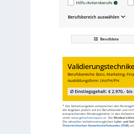
Hilfs-/Anlernberufe
Berufsbereich auswählen
Berufsliste
Validierungstechnike
Berufsbereiche: Büro, Marketing, Fina
Ausbildungsform: Uni/FH/PH
∅ Einstiegsgehalt: € 2.970,- bis 
* Die Gehaltsangaben entsprechen den Bruttogehä
die Angaben jedoch auf ein Berufsbündel und nich
entsprechenden Mindestgehälter in den Kollektivve
unter
www.gehaltskompass.at
. Die
Mindest-Löhn
Die aktuellen kollektivvertraglichen
Lohn- und Geh
Österreichischen Gewerkschaftsbundes (ÖGB)
un