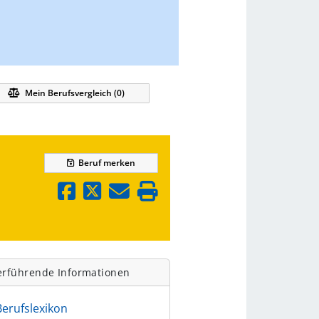
Mein Berufsvergleich (
0
)
Beruf
merken
erführende Informationen
Berufslexikon