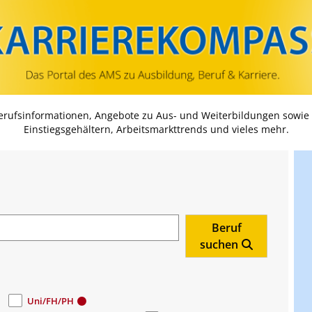
Zum Inhalt springen
Zum Navmenü springen
Zur Suche springen
Zur Footer springen
Berufsinformationen, Angebote zu Aus- und Weiterbildungen sowie
Einstiegsgehältern, Arbeitsmarkttrends und vieles mehr.
Beruf
suchen
Uni/FH/PH