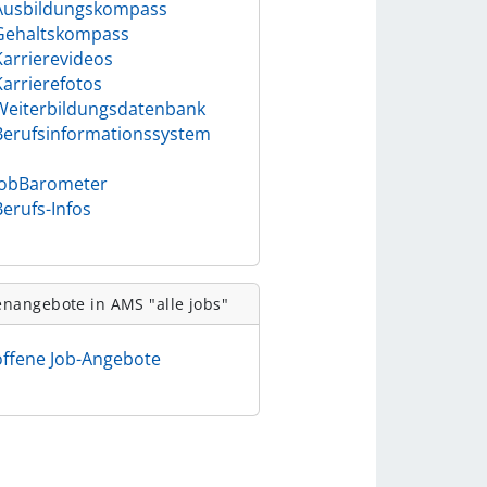
Ausbildungskompass
Gehaltskompass
Karrierevideos
Karrierefotos
Weiterbildungsdatenbank
Berufsinformationssystem
)
JobBarometer
Berufs-Infos
enangebote in AMS "alle jobs"
offene Job-Angebote