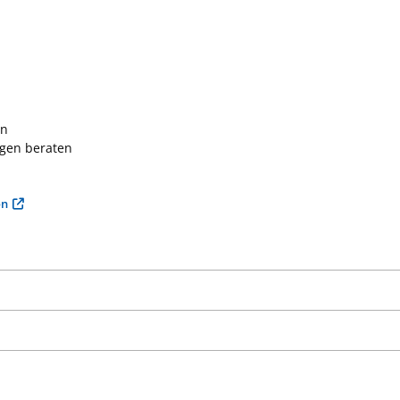
en
agen beraten
on