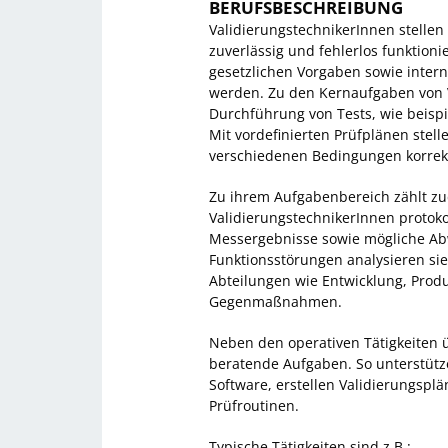
BERUFSBESCHREIBUNG
ValidierungstechnikerInnen stellen
zuverlässig und fehlerlos funktioni
gesetzlichen Vorgaben sowie intern
werden. Zu den Kernaufgaben von 
Durchführung von Tests, wie beispie
Mit vordefinierten Prüfplänen stell
verschiedenen Bedingungen korrekt
Zu ihrem Aufgabenbereich zählt zud
ValidierungstechnikerInnen protoko
Messergebnisse sowie mögliche Ab
Funktionsstörungen analysieren si
Abteilungen wie Entwicklung, Produ
Gegenmaßnahmen.
Neben den operativen Tätigkeiten 
beratende Aufgaben. So unterstütz
Software, erstellen Validierungsp
Prüfroutinen.
Typische Tätigkeiten sind z.B.: