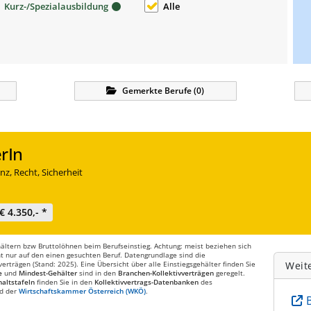
Kurz-/Spezialausbildung
Alle
Gemerkte
Berufe
(
0
)
rIn
nz, Recht, Sicherheit
€ 4.350,- *
ltern bzw Bruttolöhnen beim Berufseinstieg. Achtung: meist beziehen sich
t nur auf den einen gesuchten Beruf. Datengrundlage sind die
rträgen (Stand: 2025). Eine Übersicht über alle Einstiegsgehälter finden Sie
Weit
e
und
Mindest-Gehälter
sind in den
Branchen-Kollektivverträgen
geregelt.
altstafeln
finden Sie in den
Kollektivvertrags-Datenbanken
des
d der
Wirtschaftskammer Österreich (WKÖ)
.