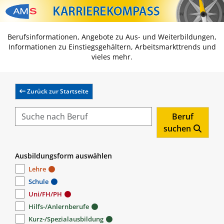
Zum Inhalt springen
Zum Navmenü springen
Zur Suche springen
Zur Footer springen
Berufsinformationen, Angebote zu Aus- und Weiterbildungen,
Informationen zu Einstiegsgehältern, Arbeitsmarkttrends und
vieles mehr.
Zurück zur Startseite
Beruf
suchen
Ausbildungsform auswählen
Lehre
Schule
Uni/FH/PH
Hilfs-/Anlernberufe
Kurz-/Spezialausbildung