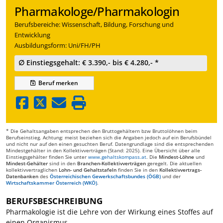
Pharmakologe/Pharmakologin
Berufsbereiche: Wissenschaft, Bildung, Forschung und
Entwicklung
Ausbildungsform: Uni/FH/PH
∅ Einstiegsgehalt: € 3.390,- bis € 4.280,- *
Beruf
merken
* Die Gehaltsangaben entsprechen den Bruttogehältern bzw Bruttolöhnen beim
Berufseinstieg. Achtung: meist beziehen sich die Angaben jedoch auf ein Berufsbündel
und nicht nur auf den einen gesuchten Beruf. Datengrundlage sind die entsprechenden
Mindestgehälter in den Kollektivverträgen (Stand: 2025). Eine Übersicht über alle
Einstiegsgehälter finden Sie unter
www.gehaltskompass.at
. Die
Mindest-Löhne
und
Mindest-Gehälter
sind in den
Branchen-Kollektivverträgen
geregelt. Die aktuellen
kollektivvertraglichen
Lohn- und Gehaltstafeln
finden Sie in den
Kollektivvertrags-
Datenbanken
des
Österreichischen Gewerkschaftsbundes (ÖGB)
und der
Wirtschaftskammer Österreich (WKÖ)
.
BERUFSBESCHREIBUNG
Pharmakologie ist die Lehre von der Wirkung eines Stoffes auf
einen Organismus.