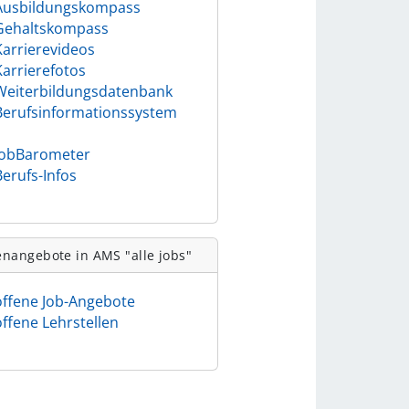
Ausbildungskompass
Gehaltskompass
Karrierevideos
Karrierefotos
Weiterbildungsdatenbank
Berufsinformationssystem
)
JobBarometer
Berufs-Infos
enangebote in AMS "alle jobs"
offene Job-Angebote
offene Lehrstellen