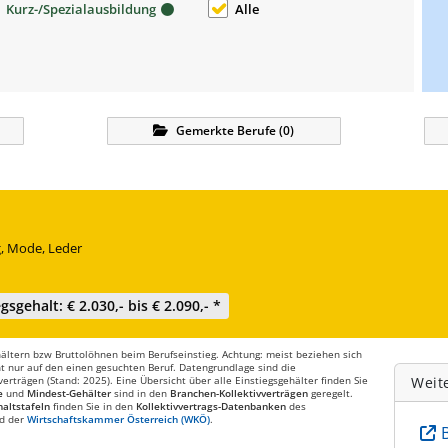
Kurz-/Spezialausbildung
Alle
Gemerkte
Berufe
(
0
)
g, Mode, Leder
gsgehalt: € 2.030,- bis € 2.090,- *
ltern bzw Bruttolöhnen beim Berufseinstieg. Achtung: meist beziehen sich
t nur auf den einen gesuchten Beruf. Datengrundlage sind die
rträgen (Stand: 2025). Eine Übersicht über alle Einstiegsgehälter finden Sie
Weit
e
und
Mindest-Gehälter
sind in den
Branchen-Kollektivverträgen
geregelt.
altstafeln
finden Sie in den
Kollektivvertrags-Datenbanken
des
d der
Wirtschaftskammer Österreich (WKÖ)
.