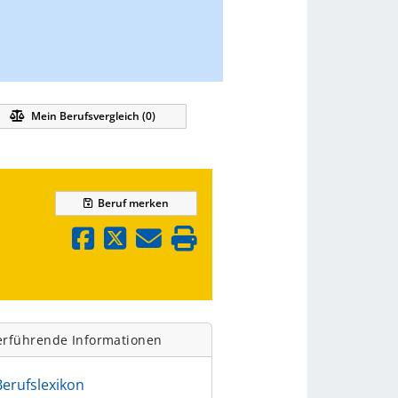
Mein Berufsvergleich (
0
)
Beruf
merken
erführende Informationen
Berufslexikon