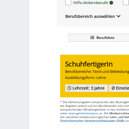
Hilfs-/Anlernberufe
Berufsbereich auswählen
Berufsliste
SchuhfertigerIn
Berufsbereiche: Textil und Bekleidun
Ausbildungsform: Lehre
Lehrzeit: 3 Jahre
∅ Einstie
* Die Gehaltsangaben entsprechen den Bruttogehä
die Angaben jedoch auf ein Berufsbündel und nich
entsprechenden Mindestgehälter in den Kollektivve
unter
www.gehaltskompass.at
. Die
Mindest-Löhn
Die aktuellen kollektivvertraglichen
Lohn- und Geh
Österreichischen Gewerkschaftsbundes (ÖGB)
un