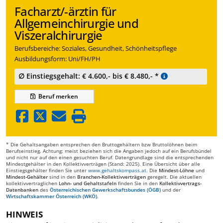
Facharzt/-ärztin für
Allgemeinchirurgie und
Viszeralchirurgie
Berufsbereiche: Soziales, Gesundheit, Schönheitspflege
Ausbildungsform: Uni/FH/PH
∅ Einstiegsgehalt: € 4.600,- bis € 8.480,- *
Beruf
merken
* Die Gehaltsangaben entsprechen den Bruttogehältern bzw Bruttolöhnen beim
Berufseinstieg. Achtung: meist beziehen sich die Angaben jedoch auf ein Berufsbündel
und nicht nur auf den einen gesuchten Beruf. Datengrundlage sind die entsprechenden
Mindestgehälter in den Kollektivverträgen (Stand: 2025). Eine Übersicht über alle
Einstiegsgehälter finden Sie unter
www.gehaltskompass.at
. Die
Mindest-Löhne
und
Mindest-Gehälter
sind in den
Branchen-Kollektivverträgen
geregelt. Die aktuellen
kollektivvertraglichen
Lohn- und Gehaltstafeln
finden Sie in den
Kollektivvertrags-
Datenbanken
des
Österreichischen Gewerkschaftsbundes (ÖGB)
und der
Wirtschaftskammer Österreich (WKÖ)
.
HINWEIS