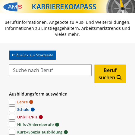
Zum Inhalt springen
Zum Navmenü springen
Zur Suche springen
Zur Footer springen
Berufsinformationen, Angebote zu Aus- und Weiterbildungen,
Informationen zu Einstiegsgehältern, Arbeitsmarkttrends und
vieles mehr.
Zurück zur Startseite
Beruf
suchen
Ausbildungsform auswählen
Lehre
Schule
Uni/FH/PH
Hilfs-/Anlernberufe
Kurz-/Spezialausbildung