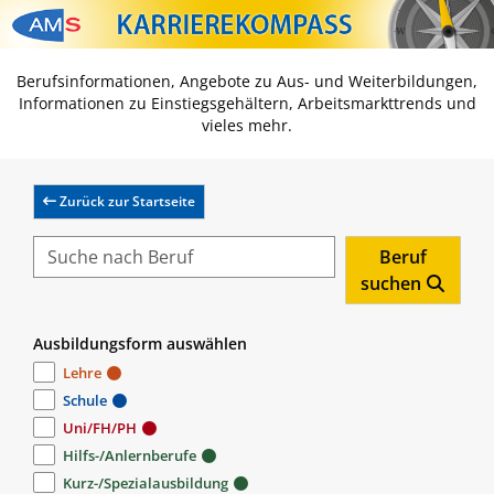
Zum Inhalt springen
Zum Navmenü springen
Zur Suche springen
Zur Footer springen
Berufsinformationen, Angebote zu Aus- und Weiterbildungen,
Informationen zu Einstiegsgehältern, Arbeitsmarkttrends und
vieles mehr.
Zurück zur Startseite
Beruf
suchen
Ausbildungsform auswählen
Lehre
Schule
Uni/FH/PH
Hilfs-/Anlernberufe
Kurz-/Spezialausbildung