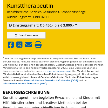
KunsttherapeutIn
Berufsbereiche: Soziales, Gesundheit, Schönheitspflege
Ausbildungsform: Uni/FH/PH
∅ Einstiegsgehalt: € 3.430,- bis € 3.800,- *
Beruf
merken
* Die Gehaltsangaben entsprechen den Bruttogehältern bzw Bruttolöhnen beim
Berufseinstieg. Achtung: meist beziehen sich die Angaben jedoch auf ein Berufsbündel
und nicht nur auf den einen gesuchten Beruf. Datengrundlage sind die entsprechenden
Mindestgehälter in den Kollektivverträgen (Stand: 2025). Eine Übersicht über alle
Einstiegsgehälter finden Sie unter
www.gehaltskompass.at
. Die
Mindest-Löhne
und
Mindest-Gehälter
sind in den
Branchen-Kollektivverträgen
geregelt. Die aktuellen
kollektivvertraglichen
Lohn- und Gehaltstafeln
finden Sie in den
Kollektivvertrags-
Datenbanken
des
Österreichischen Gewerkschaftsbundes (ÖGB)
und der
Wirtschaftskammer Österreich (WKÖ)
.
BERUFSBESCHREIBUNG
KunsttherapeutInnen begleiten Erwachsene und Kinder mit
Hilfe künstlerischer und kreativer Methoden bei der
Bewältigung von unterschiedlichen Problemen und