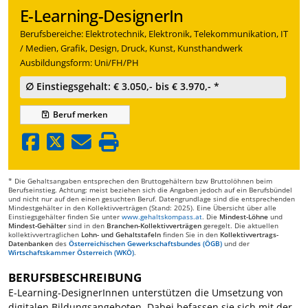
E-Learning-DesignerIn
Berufsbereiche: Elektrotechnik, Elektronik, Telekommunikation, IT
/ Medien, Grafik, Design, Druck, Kunst, Kunsthandwerk
Ausbildungsform: Uni/FH/PH
∅ Einstiegsgehalt: € 3.050,- bis € 3.970,- *
Beruf
merken
* Die Gehaltsangaben entsprechen den Bruttogehältern bzw Bruttolöhnen beim
Berufseinstieg. Achtung: meist beziehen sich die Angaben jedoch auf ein Berufsbündel
und nicht nur auf den einen gesuchten Beruf. Datengrundlage sind die entsprechenden
Mindestgehälter in den Kollektivverträgen (Stand: 2025). Eine Übersicht über alle
Einstiegsgehälter finden Sie unter
www.gehaltskompass.at
. Die
Mindest-Löhne
und
Mindest-Gehälter
sind in den
Branchen-Kollektivverträgen
geregelt. Die aktuellen
kollektivvertraglichen
Lohn- und Gehaltstafeln
finden Sie in den
Kollektivvertrags-
Datenbanken
des
Österreichischen Gewerkschaftsbundes (ÖGB)
und der
Wirtschaftskammer Österreich (WKÖ)
.
BERUFSBESCHREIBUNG
E-Learning-DesignerInnen unterstützen die Umsetzung von
digitalen Bildungsangeboten. Dabei befassen sie sich mit der