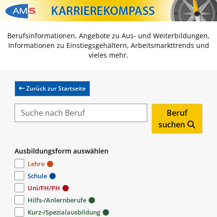
Zum Inhalt springen
Zum Navmenü springen
Zur Suche springen
Zur Footer springen
Berufsinformationen, Angebote zu Aus- und Weiterbildungen,
Informationen zu Einstiegsgehältern, Arbeitsmarkttrends und
vieles mehr.
Zurück zur Startseite
Beruf
suchen
Ausbildungsform auswählen
Lehre
Schule
Uni/FH/PH
Hilfs-/Anlernberufe
Kurz-/Spezialausbildung