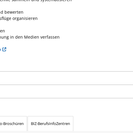
und bewerten
flüge organisieren
ren
ichung in den Medien verfassen
n
fo-Broschüren
BIZ-BerufsInfoZentren