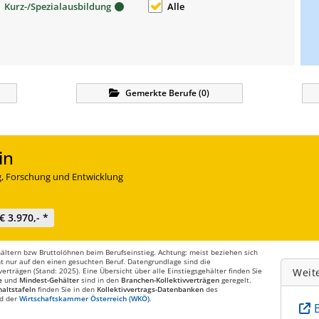
Kurz-/Spezialausbildung
Alle
Gemerkte
Berufe
(
0
)
in
ng, Forschung und Entwicklung
€ 3.970,- *
ltern bzw Bruttolöhnen beim Berufseinstieg. Achtung: meist beziehen sich
t nur auf den einen gesuchten Beruf. Datengrundlage sind die
rträgen (Stand: 2025). Eine Übersicht über alle Einstiegsgehälter finden Sie
Weit
e
und
Mindest-Gehälter
sind in den
Branchen-Kollektivverträgen
geregelt.
altstafeln
finden Sie in den
Kollektivvertrags-Datenbanken
des
d der
Wirtschaftskammer Österreich (WKÖ)
.