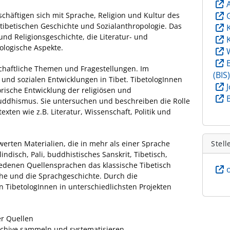
chäftigen sich mit Sprache, Religion und Kultur des
tibetischen Geschichte und Sozialanthropologie. Das
und Religionsgeschichte, die Literatur- und
ologische Aspekte.
chaftliche Themen und Fragestellungen. Im
(BIS
 und sozialen Entwicklungen in Tibet. TibetologInnen
torische Entwicklung der religiösen und
uddhismus. Sie untersuchen und beschreiben die Rolle
xten wie z.B. Literatur, Wissenschaft, Politik und
erten Materialien, die in mehr als einer Sprache
Stell
elindisch, Pali, buddhistisches Sanskrit, Tibetisch,
iedenen Quellensprachen das klassische Tibetisch
he und die Sprachgeschichte. Durch die
TibetologInnen in unterschiedlichsten Projekten
er Quellen
chive sammeln und systematisieren