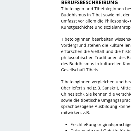
BERUFSBESCHREIBUNG
Tibetologen und Tibetologinnen bes
Buddhismus in Tibet sowie mit der 
umfasst vor allem die Philosophie- 
Kunstgeschichte und sozialanthrop
TibetologInnen bearbeiten wissens
Vordergrund stehen die kulturellen
erforschen die Vielfalt und die his
philosophischen Traditionen des B
des Buddhismus in kulturellen Konte
Gesellschaft Tibets.
TibetologInnen vergleichen und bew
überliefert sind (z.B. Sanskrit, Mitt
Chinesisch). Sie kennen die versch
sowie die tibetische Umgangssprac
sprachbezogene Ausbildung können 
mitwirken, z.B.
Erschließung originalsprachig
Dokumente und Objekte für Ar