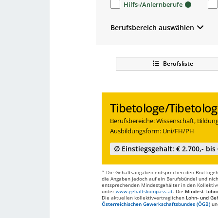
Hilfs-/Anlernberufe
Berufsbereich auswählen
Berufsliste
Tibetologe/Tibetolog
Berufsbereiche: Wissenschaft, Bildu
Ausbildungsform: Uni/FH/PH
∅ Einstiegsgehalt: € 2.700,- bis 
* Die Gehaltsangaben entsprechen den Bruttogehä
die Angaben jedoch auf ein Berufsbündel und nich
entsprechenden Mindestgehälter in den Kollektivve
unter
www.gehaltskompass.at
. Die
Mindest-Löhn
Die aktuellen kollektivvertraglichen
Lohn- und Geh
Österreichischen Gewerkschaftsbundes (ÖGB)
un