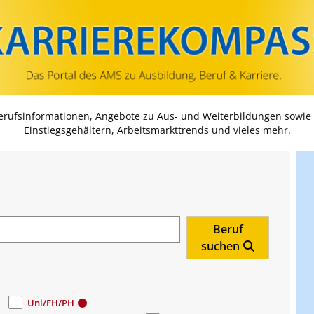
Zum Inhalt springen
Zum Navmenü springen
Zur Suche springen
Zur Footer springen
Berufsinformationen, Angebote zu Aus- und Weiterbildungen sowie
Einstiegsgehältern, Arbeitsmarkttrends und vieles mehr.
Beruf
suchen
Uni/FH/PH