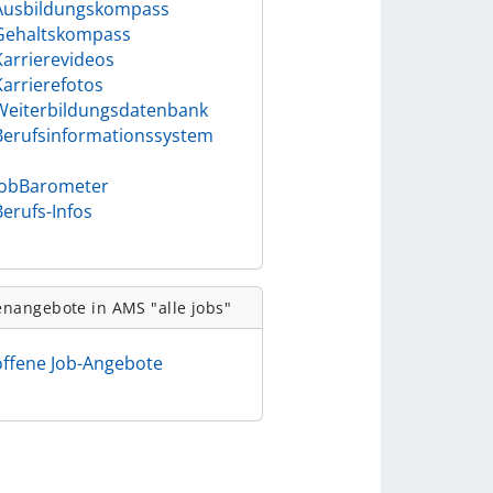
Ausbildungskompass
Gehaltskompass
Karrierevideos
Karrierefotos
Weiterbildungsdatenbank
Berufsinformationssystem
)
JobBarometer
Berufs-Infos
enangebote in AMS "alle jobs"
offene Job-Angebote