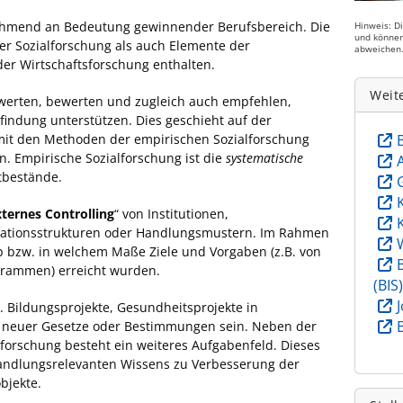
nehmend an Bedeutung gewinnender Berufsbereich. Die
Hinweis: D
und können
r Sozialforschung als auch Elemente der
abweichen
r Wirtschaftsforschung enthalten.
Weit
werten, bewerten und zugleich auch empfehlen,
indung unterstützen. Dies geschieht auf der
mit den Methoden der empirischen Sozialforschung
. Empirische Sozialforschung ist die
systematische
tbestände.
xternes Controlling
“ von Institutionen,
tionsstrukturen oder Handlungsmustern. Im Rahmen
ob bzw. in welchem Maße Ziele und Vorgaben (z.B. von
grammen) erreicht wurden.
(BIS
 Bildungsprojekte, Gesundheitsprojekte in
 neuer Gesetze oder Bestimmungen sein. Neben der
sforschung besteht ein weiteres Aufgabenfeld. Dieses
handlungsrelevanten Wissens zu Verbesserung der
bjekte.