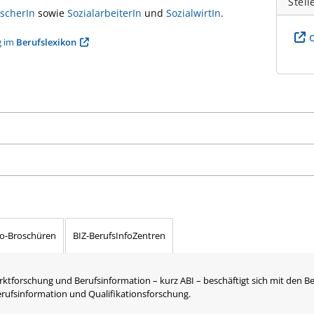
Stell
rscherIn
sowie
SozialarbeiterIn
und
SozialwirtIn
.
g im
Berufslexikon
fo-Broschüren
BIZ-BerufsInfoZentren
rktforschung und Berufsinformation – kurz ABI – beschäftigt sich mit den B
Berufsinformation und Qualifikationsforschung.