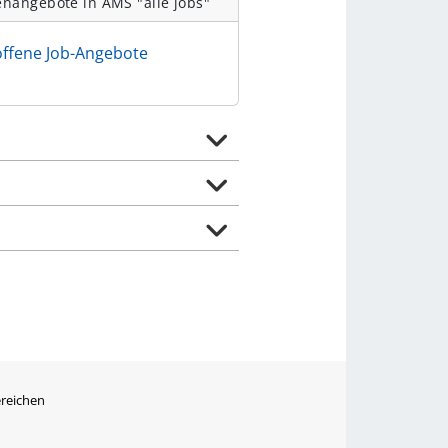
enangebote in AMS "alle jobs"
offene Job-Angebote
ereichen