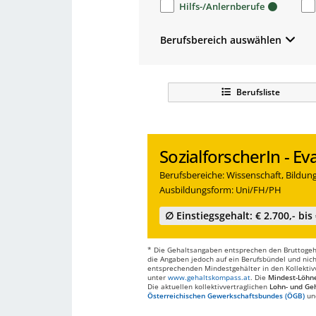
Hilfs-/Anlernberufe
Berufsbereich auswählen
Berufsliste
SozialforscherIn - E
Berufsbereiche: Wissenschaft, Bildu
Ausbildungsform: Uni/FH/PH
∅ Einstiegsgehalt: € 2.700,- bis 
* Die Gehaltsangaben entsprechen den Bruttogehä
die Angaben jedoch auf ein Berufsbündel und nich
entsprechenden Mindestgehälter in den Kollektivve
unter
www.gehaltskompass.at
. Die
Mindest-Löhn
Die aktuellen kollektivvertraglichen
Lohn- und Geh
Österreichischen Gewerkschaftsbundes (ÖGB)
un