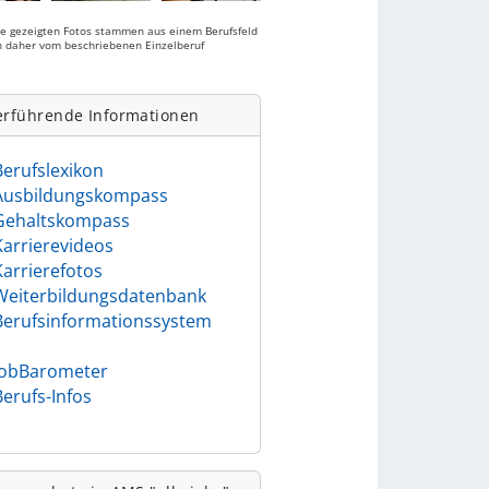
ie gezeigten Fotos stammen aus einem Berufsfeld
 daher vom beschriebenen Einzelberuf
.
erführende Informationen
Berufslexikon
Ausbildungskompass
Gehaltskompass
Karrierevideos
Karrierefotos
Weiterbildungsdatenbank
Berufsinformationssystem
)
JobBarometer
Berufs-Infos