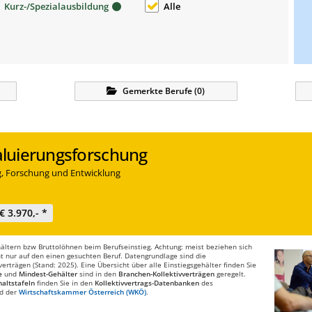
Kurz-/Spezialausbildung
Alle
Gemerkte
Berufe
(
0
)
valuierungsforschung
ng, Forschung und Entwicklung
€ 3.970,- *
ltern bzw Bruttolöhnen beim Berufseinstieg. Achtung: meist beziehen sich
t nur auf den einen gesuchten Beruf. Datengrundlage sind die
rträgen (Stand: 2025). Eine Übersicht über alle Einstiegsgehälter finden Sie
e
und
Mindest-Gehälter
sind in den
Branchen-Kollektivverträgen
geregelt.
altstafeln
finden Sie in den
Kollektivvertrags-Datenbanken
des
d der
Wirtschaftskammer Österreich (WKÖ)
.