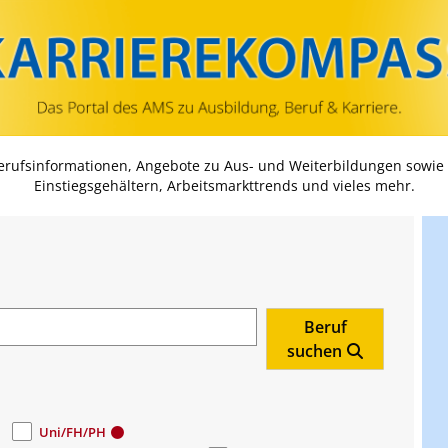
Zum Inhalt springen
Zum Navmenü springen
Zur Suche springen
Zur Footer springen
Berufsinformationen, Angebote zu Aus- und Weiterbildungen sowie
Einstiegsgehältern, Arbeitsmarkttrends und vieles mehr.
Beruf
suchen
Uni/FH/PH