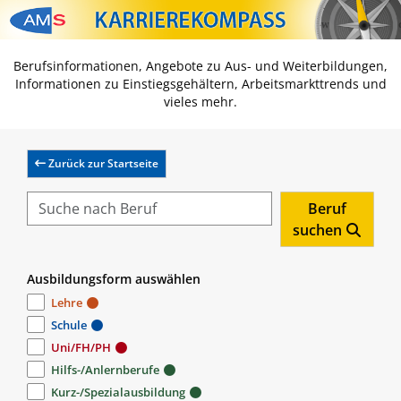
Zum Inhalt springen
Zum Navmenü springen
Zur Suche springen
Zur Footer springen
Berufsinformationen, Angebote zu Aus- und Weiterbildungen,
Informationen zu Einstiegsgehältern, Arbeitsmarkttrends und
vieles mehr.
Zurück zur Startseite
Beruf
suchen
Ausbildungsform auswählen
Lehre
Schule
Uni/FH/PH
Hilfs-/Anlernberufe
Kurz-/Spezialausbildung