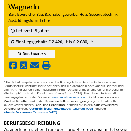
WagnerIn
Berufsbereiche: Bau, Baunebengewerbe, Holz, Gebäudetechnik
Ausbildungsform: Lehre
Lehrzeit: 3 Jahre
∅ Einstiegsgehalt: € 2.420,- bis € 2.680,- *
Beruf
merken
* Die Gehaltsangaben entsprechen den Bruttogehältern bzw Bruttolöhnen beim
Berufseinstieg. Achtung: meist beziehen sich die Angaben jedoch auf ein Berufsbündel
und nicht nur auf den einen gesuchten Beruf. Datengrundlage sind die entsprechenden
Mindestgehälter in den Kollektivverträgen (Stand: 2025). Eine Übersicht über alle
Einstiegsgehälter finden Sie unter
www.gehaltskompass.at
. Die
Mindest-Löhne
und
Mindest-Gehälter
sind in den
Branchen-Kollektivverträgen
geregelt. Die aktuellen
kollektivvertraglichen
Lohn- und Gehaltstafeln
finden Sie in den
Kollektivvertrags-
Datenbanken
des
Österreichischen Gewerkschaftsbundes (ÖGB)
und der
Wirtschaftskammer Österreich (WKÖ)
.
BERUFSBESCHREIBUNG
WagnerInnen stellen Transport- und Beförderungsmittel sowie