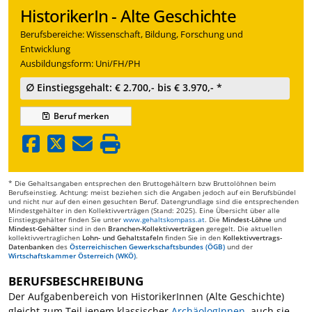
HistorikerIn - Alte Geschichte
Berufsbereiche: Wissenschaft, Bildung, Forschung und
Entwicklung
Ausbildungsform: Uni/FH/PH
∅ Einstiegsgehalt: € 2.700,- bis € 3.970,- *
Beruf
merken
* Die Gehaltsangaben entsprechen den Bruttogehältern bzw Bruttolöhnen beim
Berufseinstieg. Achtung: meist beziehen sich die Angaben jedoch auf ein Berufsbündel
und nicht nur auf den einen gesuchten Beruf. Datengrundlage sind die entsprechenden
Mindestgehälter in den Kollektivverträgen (Stand: 2025). Eine Übersicht über alle
Einstiegsgehälter finden Sie unter
www.gehaltskompass.at
. Die
Mindest-Löhne
und
Mindest-Gehälter
sind in den
Branchen-Kollektivverträgen
geregelt. Die aktuellen
kollektivvertraglichen
Lohn- und Gehaltstafeln
finden Sie in den
Kollektivvertrags-
Datenbanken
des
Österreichischen Gewerkschaftsbundes (ÖGB)
und der
Wirtschaftskammer Österreich (WKÖ)
.
BERUFSBESCHREIBUNG
Der Aufgabenbereich von HistorikerInnen (Alte Geschichte)
gleicht zum Teil jenem klassischer
ArchäologInnen
, auch sie