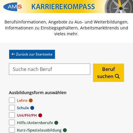
Zum Inhalt springen
Zum Navmenü springen
Zur Suche springen
Zur Footer springen
Berufsinformationen, Angebote zu Aus- und Weiterbildungen,
Informationen zu Einstiegsgehältern, Arbeitsmarkttrends und
vieles mehr.
Zurück zur Startseite
Beruf
suchen
Ausbildungsform auswählen
Lehre
Schule
Uni/FH/PH
Hilfs-/Anlernberufe
Kurz-/Spezialausbildung