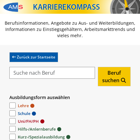
Zum Inhalt springen
Zum Navmenü springen
Zur Suche springen
Zur Footer springen
Berufsinformationen, Angebote zu Aus- und Weiterbildungen,
Informationen zu Einstiegsgehältern, Arbeitsmarkttrends und
vieles mehr.
Zurück zur Startseite
Beruf
suchen
Ausbildungsform auswählen
Lehre
Schule
Uni/FH/PH
Hilfs-/Anlernberufe
Kurz-/Spezialausbildung