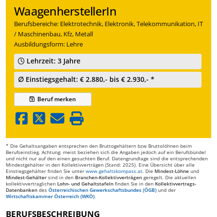
WaagenherstellerIn
Berufsbereiche: Elektrotechnik, Elektronik, Telekommunikation, IT
/ Maschinenbau, Kfz, Metall
Ausbildungsform: Lehre
Lehrzeit: 3 Jahre
∅ Einstiegsgehalt: € 2.880,- bis € 2.930,- *
Beruf
merken
* Die Gehaltsangaben entsprechen den Bruttogehältern bzw Bruttolöhnen beim
Berufseinstieg. Achtung: meist beziehen sich die Angaben jedoch auf ein Berufsbündel
und nicht nur auf den einen gesuchten Beruf. Datengrundlage sind die entsprechenden
Mindestgehälter in den Kollektivverträgen (Stand: 2025). Eine Übersicht über alle
Einstiegsgehälter finden Sie unter
www.gehaltskompass.at
. Die
Mindest-Löhne
und
Mindest-Gehälter
sind in den
Branchen-Kollektivverträgen
geregelt. Die aktuellen
kollektivvertraglichen
Lohn- und Gehaltstafeln
finden Sie in den
Kollektivvertrags-
Datenbanken
des
Österreichischen Gewerkschaftsbundes (ÖGB)
und der
Wirtschaftskammer Österreich (WKÖ)
.
BERUFSBESCHREIBUNG