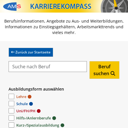
Zum Inhalt springen
Zum Navmenü springen
Zur Suche springen
Zur Footer springen
Berufsinformationen, Angebote zu Aus- und Weiterbildungen,
Informationen zu Einstiegsgehältern, Arbeitsmarkttrends und
vieles mehr.
Zurück zur Startseite
Beruf
suchen
Ausbildungsform auswählen
Lehre
Schule
Uni/FH/PH
Hilfs-/Anlernberufe
Kurz-/Spezialausbildung