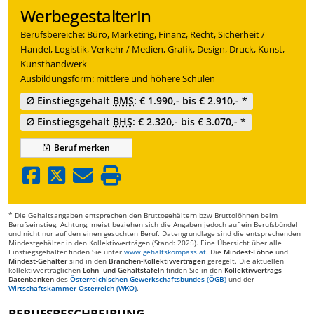
WerbegestalterIn
Berufsbereiche: Büro, Marketing, Finanz, Recht, Sicherheit /
Handel, Logistik, Verkehr / Medien, Grafik, Design, Druck, Kunst,
Kunsthandwerk
Ausbildungsform: mittlere und höhere Schulen
∅ Einstiegsgehalt
BMS
: € 1.990,- bis € 2.910,- *
∅ Einstiegsgehalt
BHS
: € 2.320,- bis € 3.070,- *
Beruf
merken
* Die Gehaltsangaben entsprechen den Bruttogehältern bzw Bruttolöhnen beim
Berufseinstieg. Achtung: meist beziehen sich die Angaben jedoch auf ein Berufsbündel
und nicht nur auf den einen gesuchten Beruf. Datengrundlage sind die entsprechenden
Mindestgehälter in den Kollektivverträgen (Stand: 2025). Eine Übersicht über alle
Einstiegsgehälter finden Sie unter
www.gehaltskompass.at
. Die
Mindest-Löhne
und
Mindest-Gehälter
sind in den
Branchen-Kollektivverträgen
geregelt. Die aktuellen
kollektivvertraglichen
Lohn- und Gehaltstafeln
finden Sie in den
Kollektivvertrags-
Datenbanken
des
Österreichischen Gewerkschaftsbundes (ÖGB)
und der
Wirtschaftskammer Österreich (WKÖ)
.
BERUFSBESCHREIBUNG