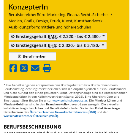
KonzepterIn
Berufsbereiche: Büro, Marketing, Finanz, Recht, Sicherheit /
Medien, Grafik, Design, Druck, Kunst, Kunsthandwerk
Ausbildungsform: mittlere und höhere Schulen
∅ Einstiegsgehalt
BMS
: € 2.320,- bis € 2.480,- *
∅ Einstiegsgehalt
BHS
: € 2.320,- bis € 3.180,- *
Beruf
merken
* Die Gehaltsangaben entsprechen den Bruttogehältern bzw Bruttolöhnen beim
Berufseinstieg. Achtung: meist beziehen sich die Angaben jedoch auf ein Berufsbündel
und nicht nur auf den einen gesuchten Beruf. Datengrundlage sind die entsprechenden
Mindestgehälter in den Kollektivverträgen (Stand: 2025). Eine Übersicht über alle
Einstiegsgehälter finden Sie unter
www.gehaltskompass.at
. Die
Mindest-Löhne
und
Mindest-Gehälter
sind in den
Branchen-Kollektivverträgen
geregelt. Die aktuellen
kollektivvertraglichen
Lohn- und Gehaltstafeln
finden Sie in den
Kollektivvertrags-
Datenbanken
des
Österreichischen Gewerkschaftsbundes (ÖGB)
und der
Wirtschaftskammer Österreich (WKÖ)
.
BERUFSBESCHREIBUNG