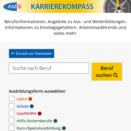
Zum Inhalt springen
Zum Navmenü springen
Zur Suche springen
Zur Footer springen
Berufsinformationen, Angebote zu Aus- und Weiterbildungen,
Informationen zu Einstiegsgehältern, Arbeitsmarkttrends und
vieles mehr.
Zurück zur Startseite
Beruf
suchen
Ausbildungsform auswählen
Lehre
Schule
Uni/FH/PH
Hilfs-/Anlernberufe
Kurz-/Spezialausbildung