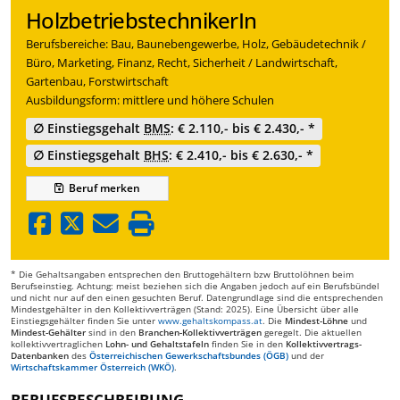
HolzbetriebstechnikerIn
Berufsbereiche: Bau, Baunebengewerbe, Holz, Gebäudetechnik /
Büro, Marketing, Finanz, Recht, Sicherheit / Landwirtschaft,
Gartenbau, Forstwirtschaft
Ausbildungsform: mittlere und höhere Schulen
∅ Einstiegsgehalt
BMS
: € 2.110,- bis € 2.430,- *
∅ Einstiegsgehalt
BHS
: € 2.410,- bis € 2.630,- *
Beruf
merken
* Die Gehaltsangaben entsprechen den Bruttogehältern bzw Bruttolöhnen beim
Berufseinstieg. Achtung: meist beziehen sich die Angaben jedoch auf ein Berufsbündel
und nicht nur auf den einen gesuchten Beruf. Datengrundlage sind die entsprechenden
Mindestgehälter in den Kollektivverträgen (Stand: 2025). Eine Übersicht über alle
Einstiegsgehälter finden Sie unter
www.gehaltskompass.at
. Die
Mindest-Löhne
und
Mindest-Gehälter
sind in den
Branchen-Kollektivverträgen
geregelt. Die aktuellen
kollektivvertraglichen
Lohn- und Gehaltstafeln
finden Sie in den
Kollektivvertrags-
Datenbanken
des
Österreichischen Gewerkschaftsbundes (ÖGB)
und der
Wirtschaftskammer Österreich (WKÖ)
.
BERUFSBESCHREIBUNG