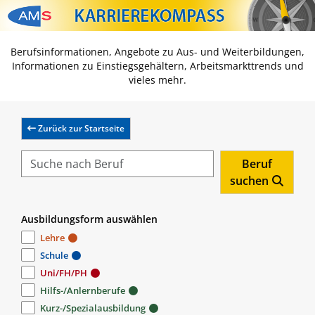
Zum Inhalt springen
Zum Navmenü springen
Zur Suche springen
Zur Footer springen
Berufsinformationen, Angebote zu Aus- und Weiterbildungen,
Informationen zu Einstiegsgehältern, Arbeitsmarkttrends und
vieles mehr.
Zurück zur Startseite
Beruf
suchen
Ausbildungsform auswählen
Lehre
Schule
Uni/FH/PH
Hilfs-/Anlernberufe
Kurz-/Spezialausbildung