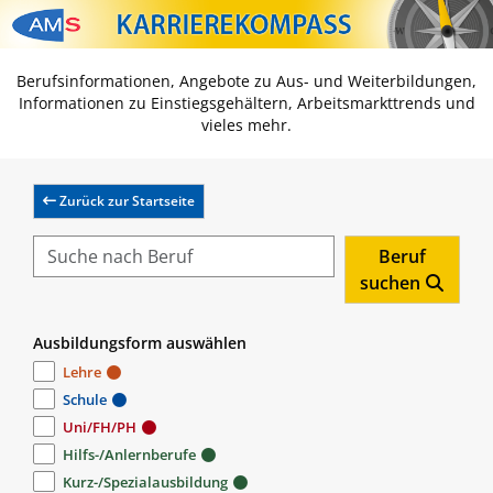
Zum Inhalt springen
Zum Navmenü springen
Zur Suche springen
Zur Footer springen
Berufsinformationen, Angebote zu Aus- und Weiterbildungen,
Informationen zu Einstiegsgehältern, Arbeitsmarkttrends und
vieles mehr.
Zurück zur Startseite
Beruf
suchen
Ausbildungsform auswählen
Lehre
Schule
Uni/FH/PH
Hilfs-/Anlernberufe
Kurz-/Spezialausbildung