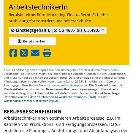
ArbeitstechnikerIn
Berufsbereiche: Büro, Marketing, Finanz, Recht, Sicherheit
Ausbildungsform: mittlere und höhere Schulen
∅ Einstiegsgehalt
BHS
: € 2.460,- bis € 3.490,- *
Beruf
merken
* Die Gehaltsangaben entsprechen den Bruttogehältern bzw Bruttolöhnen beim
Berufseinstieg. Achtung: meist beziehen sich die Angaben jedoch auf ein Berufsbündel
und nicht nur auf den einen gesuchten Beruf. Datengrundlage sind die entsprechenden
Mindestgehälter in den Kollektivverträgen (Stand: 2025). Eine Übersicht über alle
Einstiegsgehälter finden Sie unter
www.gehaltskompass.at
. Die
Mindest-Löhne
und
Mindest-Gehälter
sind in den
Branchen-Kollektivverträgen
geregelt. Die aktuellen
kollektivvertraglichen
Lohn- und Gehaltstafeln
finden Sie in den
Kollektivvertrags-
Datenbanken
des
Österreichischen Gewerkschaftsbundes (ÖGB)
und der
Wirtschaftskammer Österreich (WKÖ)
.
BERUFSBESCHREIBUNG
ArbeitstechnikerInnen optimieren Arbeitsprozesse, z.B. im
Rahmen von Produktions- und Fertigungsprozessen. Dafür
erstellen sie Planungs-, Ausführungs- und Ablaufanalysen der