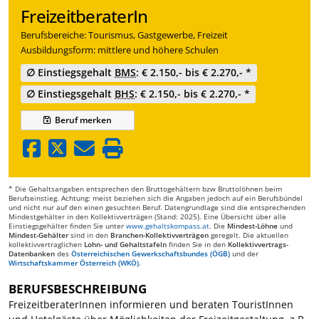
FreizeitberaterIn
Berufsbereiche: Tourismus, Gastgewerbe, Freizeit
Ausbildungsform: mittlere und höhere Schulen
∅ Einstiegsgehalt
BMS
: € 2.150,- bis € 2.270,- *
∅ Einstiegsgehalt
BHS
: € 2.150,- bis € 2.270,- *
Beruf
merken
* Die Gehaltsangaben entsprechen den Bruttogehältern bzw Bruttolöhnen beim
Berufseinstieg. Achtung: meist beziehen sich die Angaben jedoch auf ein Berufsbündel
und nicht nur auf den einen gesuchten Beruf. Datengrundlage sind die entsprechenden
Mindestgehälter in den Kollektivverträgen (Stand: 2025). Eine Übersicht über alle
Einstiegsgehälter finden Sie unter
www.gehaltskompass.at
. Die
Mindest-Löhne
und
Mindest-Gehälter
sind in den
Branchen-Kollektivverträgen
geregelt. Die aktuellen
kollektivvertraglichen
Lohn- und Gehaltstafeln
finden Sie in den
Kollektivvertrags-
Datenbanken
des
Österreichischen Gewerkschaftsbundes (ÖGB)
und der
Wirtschaftskammer Österreich (WKÖ)
.
BERUFSBESCHREIBUNG
FreizeitberaterInnen informieren und beraten TouristInnen