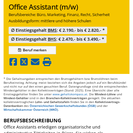
Office Assistant (m/w)
Berufsbereiche: Büro, Marketing, Finanz, Recht, Sicherheit
Ausbildungsform: mittlere und höhere Schulen
∅ Einstiegsgehalt
BMS
: € 2.190,- bis € 2.820,- *
∅ Einstiegsgehalt
BHS
: € 2.470,- bis € 3.490,- *
Beruf
merken
* Die Gehaltsangaben entsprechen den Bruttogehältern bzw Bruttolöhnen beim
Berufseinstieg. Achtung: meist beziehen sich die Angaben jedoch auf ein Berufsbündel
und nicht nur auf den einen gesuchten Beruf. Datengrundlage sind die entsprechenden
Mindestgehälter in den Kollektivverträgen (Stand: 2025). Eine Übersicht über alle
Einstiegsgehälter finden Sie unter
www.gehaltskompass.at
. Die
Mindest-Löhne
und
Mindest-Gehälter
sind in den
Branchen-Kollektivverträgen
geregelt. Die aktuellen
kollektivvertraglichen
Lohn- und Gehaltstafeln
finden Sie in den
Kollektivvertrags-
Datenbanken
des
Österreichischen Gewerkschaftsbundes (ÖGB)
und der
Wirtschaftskammer Österreich (WKÖ)
.
BERUFSBESCHREIBUNG
Office Assistants erledigen organisatorische und