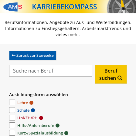
Zum Inhalt springen
Zum Navmenü springen
Zur Suche springen
Zur Footer springen
Berufsinformationen, Angebote zu Aus- und Weiterbildungen,
Informationen zu Einstiegsgehältern, Arbeitsmarkttrends und
vieles mehr.
Zurück zur Startseite
Beruf
suchen
Ausbildungsform auswählen
Lehre
Schule
Uni/FH/PH
Hilfs-/Anlernberufe
Kurz-/Spezialausbildung