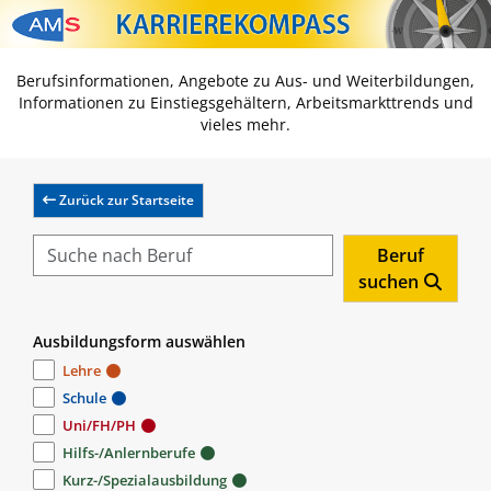
Zum Inhalt springen
Zum Navmenü springen
Zur Suche springen
Zur Footer springen
Berufsinformationen, Angebote zu Aus- und Weiterbildungen,
Informationen zu Einstiegsgehältern, Arbeitsmarkttrends und
vieles mehr.
Zurück zur Startseite
Beruf
suchen
Ausbildungsform auswählen
Lehre
Schule
Uni/FH/PH
Hilfs-/Anlernberufe
Kurz-/Spezialausbildung