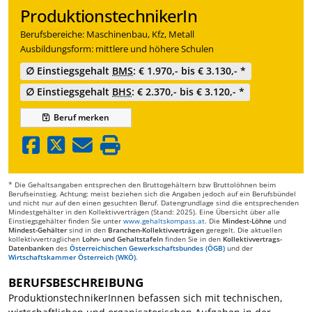
ProduktionstechnikerIn
Berufsbereiche: Maschinenbau, Kfz, Metall
Ausbildungsform: mittlere und höhere Schulen
∅ Einstiegsgehalt
BMS
: € 1.970,- bis € 3.130,- *
∅ Einstiegsgehalt
BHS
: € 2.370,- bis € 3.120,- *
Beruf
merken
* Die Gehaltsangaben entsprechen den Bruttogehältern bzw Bruttolöhnen beim
Berufseinstieg. Achtung: meist beziehen sich die Angaben jedoch auf ein Berufsbündel
und nicht nur auf den einen gesuchten Beruf. Datengrundlage sind die entsprechenden
Mindestgehälter in den Kollektivverträgen (Stand: 2025). Eine Übersicht über alle
Einstiegsgehälter finden Sie unter
www.gehaltskompass.at
. Die
Mindest-Löhne
und
Mindest-Gehälter
sind in den
Branchen-Kollektivverträgen
geregelt. Die aktuellen
kollektivvertraglichen
Lohn- und Gehaltstafeln
finden Sie in den
Kollektivvertrags-
Datenbanken
des
Österreichischen Gewerkschaftsbundes (ÖGB)
und der
Wirtschaftskammer Österreich (WKÖ)
.
BERUFSBESCHREIBUNG
ProduktionstechnikerInnen befassen sich mit technischen,