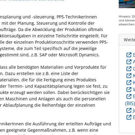
ionsplanung und -steuerung. PPS-TechnikerInnen
Hinweis: D
und können
n mit der Planung, Steuerung und Kontrolle der
abweichen
fträge. Da die Abwicklung der Produktion oftmals
tionsaufgaben in einzelne Teilschritte eingeteilt. Für
Weit
lle der einzelnen Produktionsschritte verwenden PPS-
ysteme, die zum Teil spezifisch auf die jeweilige
stimmt sind, z.B. SAP oder Microsoft Dynamics.
ass alle benötigten Materialien und Vorprodukte für
. Dazu erstellen sie z.B. eine Liste der
erialien, die für die Fertigung eines Produktes
der Termin- und Kapazitätsplanung legen sie fest, zu
kte erzeugt werden sollen. Dabei berücksichtigen sie
ren Maschinen und Anlagen als auch die personellen
(BIS
er Ablaufplanung die Reihenfolge der einzelnen
ikerInnen die Ausführung der erteilten Aufträge und
emen geeignete Gegenmaßnahmen, z.B. wenn eine