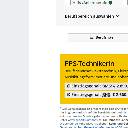
Hilfs-/Anlernberufe
Berufsbereich auswählen
Berufsliste
PPS-TechnikerIn
Berufsbereiche: Elektrotechnik, Elekt
Ausbildungsform: mittlere und höher
∅ Einstiegsgehalt
BMS
: € 2.890
∅ Einstiegsgehalt
BHS
: € 2.660,
* Die Gehaltsangaben entsprechen den Bruttogehä
die Angaben jedoch auf ein Berufsbündel und nich
entsprechenden Mindestgehälter in den Kollektivve
unter
www.gehaltskompass.at
. Die
Mindest-Löhn
Die aktuellen kollektivvertraglichen
Lohn- und Geh
Österreichischen Gewerkschaftsbundes (ÖGB)
un