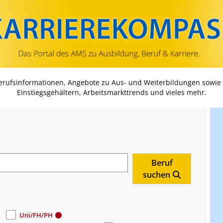
Zum Inhalt springen
Zum Navmenü springen
Zur Suche springen
Zur Footer springen
Berufsinformationen, Angebote zu Aus- und Weiterbildungen sowie
Einstiegsgehältern, Arbeitsmarkttrends und vieles mehr.
Beruf
suchen
Uni/FH/PH