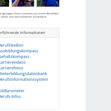
ie gezeigten Fotos stammen aus einem Berufsfeld
 daher vom beschriebenen Einzelberuf
.
erführende Informationen
Berufslexikon
Ausbildungskompass
Gehaltskompass
Karrierevideos
Karrierefotos
Weiterbildungsdatenbank
Berufsinformationssystem
)
JobBarometer
Berufs-Infos