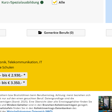
Kurz-/Spezialausbildung
Alle
Gemerkte
Berufe
(
0
)
ronik, Telekommunikation, IT
e Schulen
,- bis € 2.930,- *
- bis € 3.350,- *
ltern bzw Bruttolöhnen beim Berufseinstieg. Achtung: meist beziehen sich
t nur auf den einen gesuchten Beruf. Datengrundlage sind die
rträgen (Stand: 2025). Eine Übersicht über alle Einstiegsgehälter finden Sie
e
und
Mindest-Gehälter
sind in den
Branchen-Kollektivverträgen
geregelt.
altstafeln
finden Sie in den
Kollektivvertrags-Datenbanken
des
d der
Wirtschaftskammer Österreich (WKÖ)
.