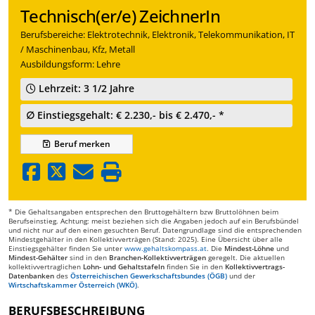
Technisch(er/e) ZeichnerIn
Berufsbereiche: Elektrotechnik, Elektronik, Telekommunikation, IT
/ Maschinenbau, Kfz, Metall
Ausbildungsform: Lehre
Lehrzeit: 3 1/2 Jahre
∅ Einstiegsgehalt: € 2.230,- bis € 2.470,- *
Beruf
merken
* Die Gehaltsangaben entsprechen den Bruttogehältern bzw Bruttolöhnen beim
Berufseinstieg. Achtung: meist beziehen sich die Angaben jedoch auf ein Berufsbündel
und nicht nur auf den einen gesuchten Beruf. Datengrundlage sind die entsprechenden
Mindestgehälter in den Kollektivverträgen (Stand: 2025). Eine Übersicht über alle
Einstiegsgehälter finden Sie unter
www.gehaltskompass.at
. Die
Mindest-Löhne
und
Mindest-Gehälter
sind in den
Branchen-Kollektivverträgen
geregelt. Die aktuellen
kollektivvertraglichen
Lohn- und Gehaltstafeln
finden Sie in den
Kollektivvertrags-
Datenbanken
des
Österreichischen Gewerkschaftsbundes (ÖGB)
und der
Wirtschaftskammer Österreich (WKÖ)
.
BERUFSBESCHREIBUNG