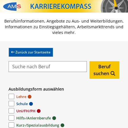
Zum Inhalt springen
Zum Navmenü springen
Zur Suche springen
Zur Footer springen
Berufsinformationen, Angebote zu Aus- und Weiterbildungen,
Informationen zu Einstiegsgehältern, Arbeitsmarkttrends und
vieles mehr.
Zurück zur Startseite
Beruf
suchen
Ausbildungsform auswählen
Lehre
Schule
Uni/FH/PH
Hilfs-/Anlernberufe
Kurz-/Spezialausbildung