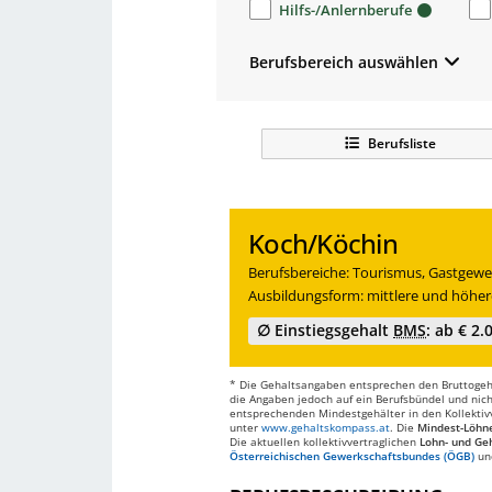
Hilfs-/Anlernberufe
Berufsbereich auswählen
Berufsliste
Koch/Köchin
Berufsbereiche: Tourismus, Gastgewer
Ausbildungsform: mittlere und höher
∅ Einstiegsgehalt
BMS
: ab € 2.
* Die Gehaltsangaben entsprechen den Bruttogehä
die Angaben jedoch auf ein Berufsbündel und nich
entsprechenden Mindestgehälter in den Kollektivve
unter
www.gehaltskompass.at
. Die
Mindest-Löhn
Die aktuellen kollektivvertraglichen
Lohn- und Geh
Österreichischen Gewerkschaftsbundes (ÖGB)
un