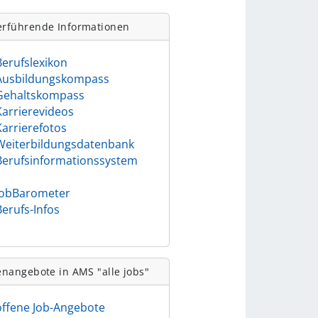
erführende Informationen
Berufslexikon
Ausbildungskompass
Gehaltskompass
Karrierevideos
Karrierefotos
Weiterbildungsdatenbank
Berufsinformationssystem
)
JobBarometer
Berufs-Infos
enangebote in AMS "alle jobs"
offene Job-Angebote