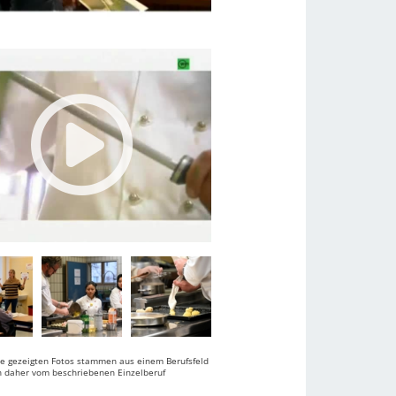
ie gezeigten Fotos stammen aus einem Berufsfeld
 daher vom beschriebenen Einzelberuf
.