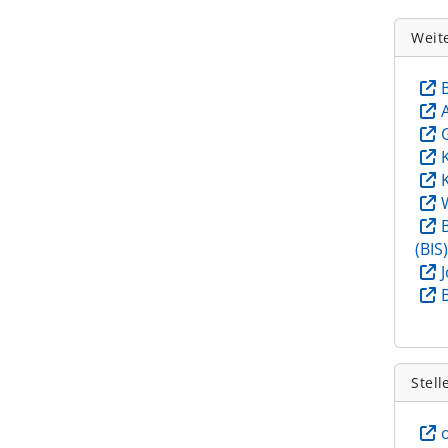
Weit
(BIS
Stell