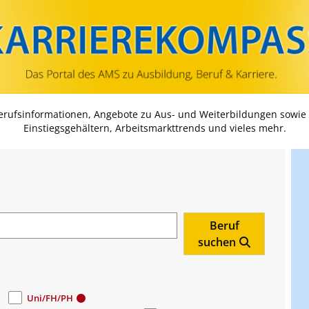
Zum Inhalt springen
Zum Navmenü springen
Zur Suche springen
Zur Footer springen
Berufsinformationen, Angebote zu Aus- und Weiterbildungen sowie
Einstiegsgehältern, Arbeitsmarkttrends und vieles mehr.
Beruf
suchen
Uni/FH/PH