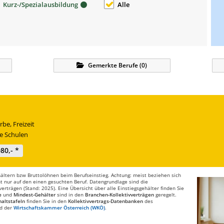
Kurz-/Spezialausbildung
Alle
Gemerkte
Berufe
(
0
)
be, Freizeit
e Schulen
080,- *
ltern bzw Bruttolöhnen beim Berufseinstieg. Achtung: meist beziehen sich
t nur auf den einen gesuchten Beruf. Datengrundlage sind die
rträgen (Stand: 2025). Eine Übersicht über alle Einstiegsgehälter finden Sie
e
und
Mindest-Gehälter
sind in den
Branchen-Kollektivverträgen
geregelt.
altstafeln
finden Sie in den
Kollektivvertrags-Datenbanken
des
d der
Wirtschaftskammer Österreich (WKÖ)
.