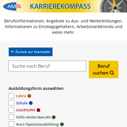
Zum Inhalt springen
Zum Navmenü springen
Zur Suche springen
Zur Footer springen
Berufsinformationen, Angebote zu Aus- und Weiterbildungen,
Informationen zu Einstiegsgehältern, Arbeitsmarkttrends und
vieles mehr.
Zurück zur Startseite
Beruf
suchen
Ausbildungsform auswählen
Lehre
Schule
Uni/FH/PH
Hilfs-/Anlernberufe
Kurz-/Spezialausbildung