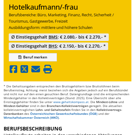
Hotelkaufmann/-frau
Berufsbereiche: Büro, Marketing, Finanz, Recht, Sicherheit /
Tourismus, Gastgewerbe, Freizeit
Ausbildungsform: mittlere und höhere Schulen
∅ Einstiegsgehalt
BMS
: € 2.080,- bis € 2.270,- *
∅ Einstiegsgehalt
BHS
: € 2.150,- bis € 2.270,- *
Beruf
merken
* Die Gehaltsangaben entsprechen den Bruttogehältern bzw Bruttolöhnen beim
Berufseinstieg. Achtung: meist beziehen sich die Angaben jedoch auf ein Berufsbündel
und nicht nur auf den einen gesuchten Beruf. Datengrundlage sind die entsprechenden
Mindestgehälter in den Kollektivverträgen (Stand: 2025). Eine Übersicht über alle
Einstiegsgehälter finden Sie unter
www.gehaltskompass.at
. Die
Mindest-Löhne
und
Mindest-Gehälter
sind in den
Branchen-Kollektivverträgen
geregelt. Die aktuellen
kollektivvertraglichen
Lohn- und Gehaltstafeln
finden Sie in den
Kollektivvertrags-
Datenbanken
des
Österreichischen Gewerkschaftsbundes (ÖGB)
und der
Wirtschaftskammer Österreich (WKÖ)
.
BERUFSBESCHREIBUNG