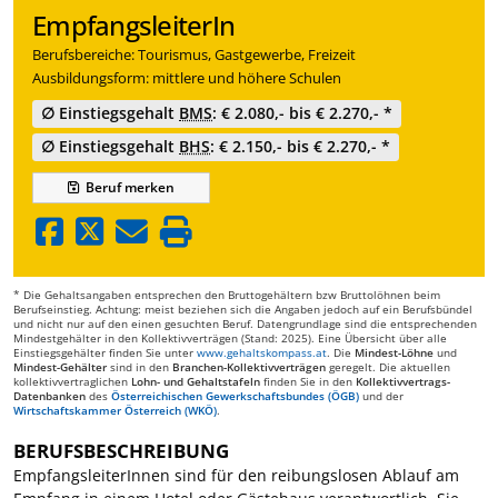
EmpfangsleiterIn
Berufsbereiche: Tourismus, Gastgewerbe, Freizeit
Ausbildungsform: mittlere und höhere Schulen
∅ Einstiegsgehalt
BMS
: € 2.080,- bis € 2.270,- *
∅ Einstiegsgehalt
BHS
: € 2.150,- bis € 2.270,- *
Beruf
merken
* Die Gehaltsangaben entsprechen den Bruttogehältern bzw Bruttolöhnen beim
Berufseinstieg. Achtung: meist beziehen sich die Angaben jedoch auf ein Berufsbündel
und nicht nur auf den einen gesuchten Beruf. Datengrundlage sind die entsprechenden
Mindestgehälter in den Kollektivverträgen (Stand: 2025). Eine Übersicht über alle
Einstiegsgehälter finden Sie unter
www.gehaltskompass.at
. Die
Mindest-Löhne
und
Mindest-Gehälter
sind in den
Branchen-Kollektivverträgen
geregelt. Die aktuellen
kollektivvertraglichen
Lohn- und Gehaltstafeln
finden Sie in den
Kollektivvertrags-
Datenbanken
des
Österreichischen Gewerkschaftsbundes (ÖGB)
und der
Wirtschaftskammer Österreich (WKÖ)
.
BERUFSBESCHREIBUNG
EmpfangsleiterInnen sind für den reibungslosen Ablauf am