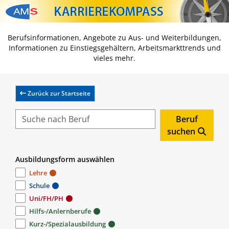
Zum Inhalt springen
Zum Navmenü springen
Zur Suche springen
Zur Footer springen
Berufsinformationen, Angebote zu Aus- und Weiterbildungen,
Informationen zu Einstiegsgehältern, Arbeitsmarkttrends und
vieles mehr.
Zurück zur Startseite
Beruf
suchen
Ausbildungsform auswählen
Lehre
Schule
Uni/FH/PH
Hilfs-/Anlernberufe
Kurz-/Spezialausbildung