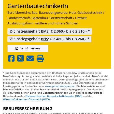
GartenbautechnikerIn
Berufsbereiche: Bau, Baunebengewerbe, Holz, Gebäudetechnik /
Landwirtschaft, Gartenbau, Forstwirtschaft / Umwelt
Ausbildungsform: mittlere und höhere Schulen
∅ Einstiegsgehalt
BMS
: € 2.060,- bis € 2.510,- *
∅ Einstiegsgehalt
BHS
: € 2.480,- bis € 3.260,- *
Beruf
merken
* Die Gehaltsangaben entsprechen den Bruttogehältern bzw Bruttolöhnen beim
Berufseinstieg. Achtung: meist beziehen sich die Angaben jedoch auf ein Berufsbündel
und nicht nur auf den einen gesuchten Beruf. Datengrundlage sind die entsprechenden
Mindestgehälter in den Kollektivverträgen (Stand: 2025). Eine Übersicht über alle
Einstiegsgehälter finden Sie unter
www.gehaltskompass.at
. Die
Mindest-Löhne
und
Mindest-Gehälter
sind in den
Branchen-Kollektivverträgen
geregelt. Die aktuellen
kollektivvertraglichen
Lohn- und Gehaltstafeln
finden Sie in den
Kollektivvertrags-
Datenbanken
des
Österreichischen Gewerkschaftsbundes (ÖGB)
und der
Wirtschaftskammer Österreich (WKÖ)
.
BERUFSBESCHREIBUNG