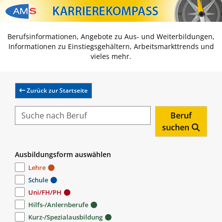
Zum Inhalt springen
Zum Navmenü springen
Zur Suche springen
Zur Footer springen
Berufsinformationen, Angebote zu Aus- und Weiterbildungen,
Informationen zu Einstiegsgehältern, Arbeitsmarkttrends und
vieles mehr.
Zurück zur Startseite
Beruf
suchen
Ausbildungsform auswählen
Lehre
Schule
Uni/FH/PH
Hilfs-/Anlernberufe
Kurz-/Spezialausbildung