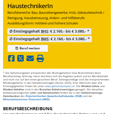
HaustechnikerIn
Berufsbereiche: Bau, Baunebengewerbe, Holz, Gebäudetechnik /
Reinigung, Hausbetreuung, Anlern- und Hilfsberufe
Ausbildungsform: mittlere und höhere Schulen
∅ Einstiegsgehalt
BHS
: € 2.160,- bis € 3.080,- *
∅ Einstiegsgehalt
BMS
: € 2.160,- bis € 3.080,- *
Beruf
merken
* Die Gehaltsangaben entsprechen den Bruttogehältern bzw Bruttolöhnen beim
Berufseinstieg. Achtung: meist beziehen sich die Angaben jedoch auf ein Berufsbündel
und nicht nur auf den einen gesuchten Beruf. Datengrundlage sind die entsprechenden
Mindestgehälter in den Kollektivverträgen (Stand: 2025). Eine Übersicht über alle
Einstiegsgehälter finden Sie unter
www.gehaltskompass.at
. Die
Mindest-Löhne
und
Mindest-Gehälter
sind in den
Branchen-Kollektivverträgen
geregelt. Die aktuellen
kollektivvertraglichen
Lohn- und Gehaltstafeln
finden Sie in den
Kollektivvertrags-
Datenbanken
des
Österreichischen Gewerkschaftsbundes (ÖGB)
und der
Wirtschaftskammer Österreich (WKÖ)
.
BERUFSBESCHREIBUNG