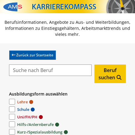
Zum Inhalt springen
Zum Navmenü springen
Zur Suche springen
Zur Footer springen
Berufsinformationen, Angebote zu Aus- und Weiterbildungen,
Informationen zu Einstiegsgehältern, Arbeitsmarkttrends und
vieles mehr.
Zurück zur Startseite
Beruf
suchen
Ausbildungsform auswählen
Lehre
Schule
Uni/FH/PH
Hilfs-/Anlernberufe
Kurz-/Spezialausbildung