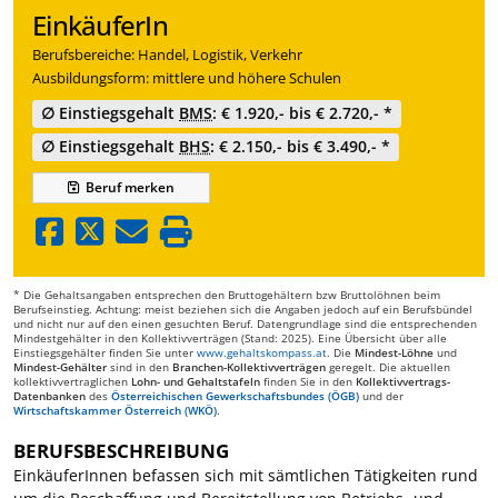
EinkäuferIn
Berufsbereiche: Handel, Logistik, Verkehr
Ausbildungsform: mittlere und höhere Schulen
∅ Einstiegsgehalt
BMS
: € 1.920,- bis € 2.720,- *
∅ Einstiegsgehalt
BHS
: € 2.150,- bis € 3.490,- *
Beruf
merken
* Die Gehaltsangaben entsprechen den Bruttogehältern bzw Bruttolöhnen beim
Berufseinstieg. Achtung: meist beziehen sich die Angaben jedoch auf ein Berufsbündel
und nicht nur auf den einen gesuchten Beruf. Datengrundlage sind die entsprechenden
Mindestgehälter in den Kollektivverträgen (Stand: 2025). Eine Übersicht über alle
Einstiegsgehälter finden Sie unter
www.gehaltskompass.at
. Die
Mindest-Löhne
und
Mindest-Gehälter
sind in den
Branchen-Kollektivverträgen
geregelt. Die aktuellen
kollektivvertraglichen
Lohn- und Gehaltstafeln
finden Sie in den
Kollektivvertrags-
Datenbanken
des
Österreichischen Gewerkschaftsbundes (ÖGB)
und der
Wirtschaftskammer Österreich (WKÖ)
.
BERUFSBESCHREIBUNG
EinkäuferInnen befassen sich mit sämtlichen Tätigkeiten rund