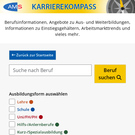
Zum Inhalt springen
Zum Navmenü springen
Zur Suche springen
Zur Footer springen
Berufsinformationen, Angebote zu Aus- und Weiterbildungen,
Informationen zu Einstiegsgehältern, Arbeitsmarkttrends und
vieles mehr.
Zurück zur Startseite
Beruf
suchen
Ausbildungsform auswählen
Lehre
Schule
Uni/FH/PH
Hilfs-/Anlernberufe
Kurz-/Spezialausbildung