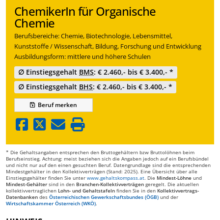
ChemikerIn für Organische
Chemie
Berufsbereiche: Chemie, Biotechnologie, Lebensmittel,
Kunststoffe / Wissenschaft, Bildung, Forschung und Entwicklung
Ausbildungsform: mittlere und höhere Schulen
∅ Einstiegsgehalt
BMS
: € 2.460,- bis € 3.400,- *
∅ Einstiegsgehalt
BHS
: € 2.460,- bis € 3.400,- *
Beruf
merken
* Die Gehaltsangaben entsprechen den Bruttogehältern bzw Bruttolöhnen beim
Berufseinstieg. Achtung: meist beziehen sich die Angaben jedoch auf ein Berufsbündel
und nicht nur auf den einen gesuchten Beruf. Datengrundlage sind die entsprechenden
Mindestgehälter in den Kollektivverträgen (Stand: 2025). Eine Übersicht über alle
Einstiegsgehälter finden Sie unter
www.gehaltskompass.at
. Die
Mindest-Löhne
und
Mindest-Gehälter
sind in den
Branchen-Kollektivverträgen
geregelt. Die aktuellen
kollektivvertraglichen
Lohn- und Gehaltstafeln
finden Sie in den
Kollektivvertrags-
Datenbanken
des
Österreichischen Gewerkschaftsbundes (ÖGB)
und der
Wirtschaftskammer Österreich (WKÖ)
.