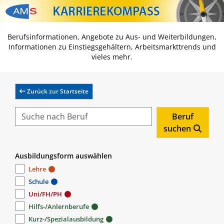
Zum Inhalt springen
Zum Navmenü springen
Zur Suche springen
Zur Footer springen
Berufsinformationen, Angebote zu Aus- und Weiterbildungen,
Informationen zu Einstiegsgehältern, Arbeitsmarkttrends und
vieles mehr.
Zurück zur Startseite
Beruf
suchen
Ausbildungsform auswählen
Lehre
Schule
Uni/FH/PH
Hilfs-/Anlernberufe
Kurz-/Spezialausbildung