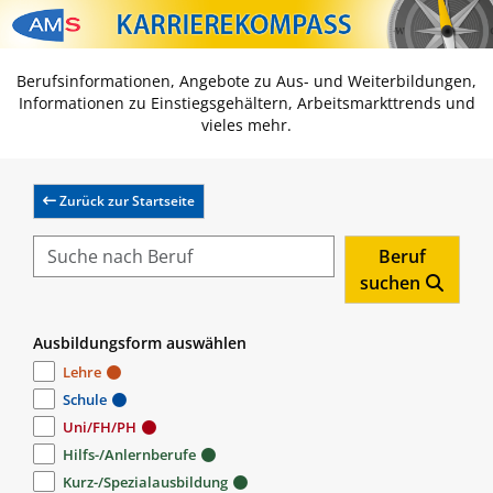
Zum Inhalt springen
Zum Navmenü springen
Zur Suche springen
Zur Footer springen
Berufsinformationen, Angebote zu Aus- und Weiterbildungen,
Informationen zu Einstiegsgehältern, Arbeitsmarkttrends und
vieles mehr.
Zurück zur Startseite
Beruf
suchen
Ausbildungsform auswählen
Lehre
Schule
Uni/FH/PH
Hilfs-/Anlernberufe
Kurz-/Spezialausbildung