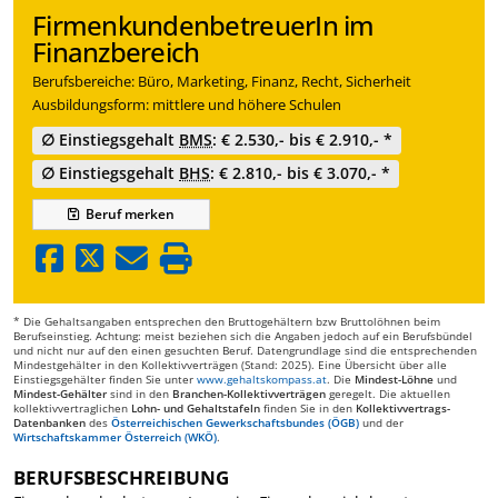
FirmenkundenbetreuerIn im
Finanzbereich
Berufsbereiche: Büro, Marketing, Finanz, Recht, Sicherheit
Ausbildungsform: mittlere und höhere Schulen
∅ Einstiegsgehalt
BMS
: € 2.530,- bis € 2.910,- *
∅ Einstiegsgehalt
BHS
: € 2.810,- bis € 3.070,- *
Beruf
merken
* Die Gehaltsangaben entsprechen den Bruttogehältern bzw Bruttolöhnen beim
Berufseinstieg. Achtung: meist beziehen sich die Angaben jedoch auf ein Berufsbündel
und nicht nur auf den einen gesuchten Beruf. Datengrundlage sind die entsprechenden
Mindestgehälter in den Kollektivverträgen (Stand: 2025). Eine Übersicht über alle
Einstiegsgehälter finden Sie unter
www.gehaltskompass.at
. Die
Mindest-Löhne
und
Mindest-Gehälter
sind in den
Branchen-Kollektivverträgen
geregelt. Die aktuellen
kollektivvertraglichen
Lohn- und Gehaltstafeln
finden Sie in den
Kollektivvertrags-
Datenbanken
des
Österreichischen Gewerkschaftsbundes (ÖGB)
und der
Wirtschaftskammer Österreich (WKÖ)
.
BERUFSBESCHREIBUNG