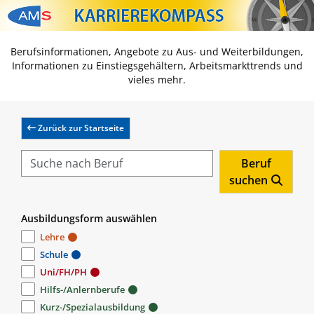
Zum Inhalt springen
Zum Navmenü springen
Zur Suche springen
Zur Footer springen
Berufsinformationen, Angebote zu Aus- und Weiterbildungen,
Informationen zu Einstiegsgehältern, Arbeitsmarkttrends und
vieles mehr.
Zurück zur Startseite
Beruf
suchen
Ausbildungsform auswählen
Lehre
Schule
Uni/FH/PH
Hilfs-/Anlernberufe
Kurz-/Spezialausbildung