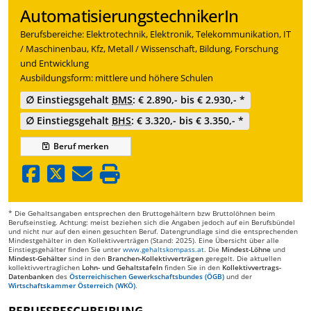
AutomatisierungstechnikerIn
Berufsbereiche: Elektrotechnik, Elektronik, Telekommunikation, IT
/ Maschinenbau, Kfz, Metall / Wissenschaft, Bildung, Forschung
und Entwicklung
Ausbildungsform: mittlere und höhere Schulen
∅ Einstiegsgehalt
BMS
: € 2.890,- bis € 2.930,- *
∅ Einstiegsgehalt
BHS
: € 3.320,- bis € 3.350,- *
Beruf
merken
* Die Gehaltsangaben entsprechen den Bruttogehältern bzw Bruttolöhnen beim
Berufseinstieg. Achtung: meist beziehen sich die Angaben jedoch auf ein Berufsbündel
und nicht nur auf den einen gesuchten Beruf. Datengrundlage sind die entsprechenden
Mindestgehälter in den Kollektivverträgen (Stand: 2025). Eine Übersicht über alle
Einstiegsgehälter finden Sie unter
www.gehaltskompass.at
. Die
Mindest-Löhne
und
Mindest-Gehälter
sind in den
Branchen-Kollektivverträgen
geregelt. Die aktuellen
kollektivvertraglichen
Lohn- und Gehaltstafeln
finden Sie in den
Kollektivvertrags-
Datenbanken
des
Österreichischen Gewerkschaftsbundes (ÖGB)
und der
Wirtschaftskammer Österreich (WKÖ)
.
BERUFSBESCHREIBUNG