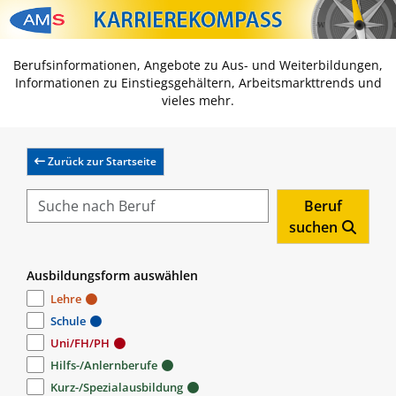
Zum Inhalt springen
Zum Navmenü springen
Zur Suche springen
Zur Footer springen
Berufsinformationen, Angebote zu Aus- und Weiterbildungen,
Informationen zu Einstiegsgehältern, Arbeitsmarkttrends und
vieles mehr.
Zurück zur Startseite
Beruf
suchen
Ausbildungsform auswählen
Lehre
Schule
Uni/FH/PH
Hilfs-/Anlernberufe
Kurz-/Spezialausbildung