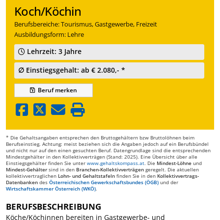
Koch/Köchin
Berufsbereiche: Tourismus, Gastgewerbe, Freizeit
Ausbildungsform: Lehre
Lehrzeit: 3 Jahre
∅ Einstiegsgehalt: ab € 2.080,- *
Beruf
merken
* Die Gehaltsangaben entsprechen den Bruttogehältern bzw Bruttolöhnen beim
Berufseinstieg. Achtung: meist beziehen sich die Angaben jedoch auf ein Berufsbündel
und nicht nur auf den einen gesuchten Beruf. Datengrundlage sind die entsprechenden
Mindestgehälter in den Kollektivverträgen (Stand: 2025). Eine Übersicht über alle
Einstiegsgehälter finden Sie unter
www.gehaltskompass.at
. Die
Mindest-Löhne
und
Mindest-Gehälter
sind in den
Branchen-Kollektivverträgen
geregelt. Die aktuellen
kollektivvertraglichen
Lohn- und Gehaltstafeln
finden Sie in den
Kollektivvertrags-
Datenbanken
des
Österreichischen Gewerkschaftsbundes (ÖGB)
und der
Wirtschaftskammer Österreich (WKÖ)
.
BERUFSBESCHREIBUNG
Köche/Köchinnen bereiten in Gastgewerbe- und